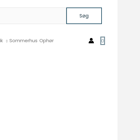
Søg
ik
Sommerhus
Ophør
0