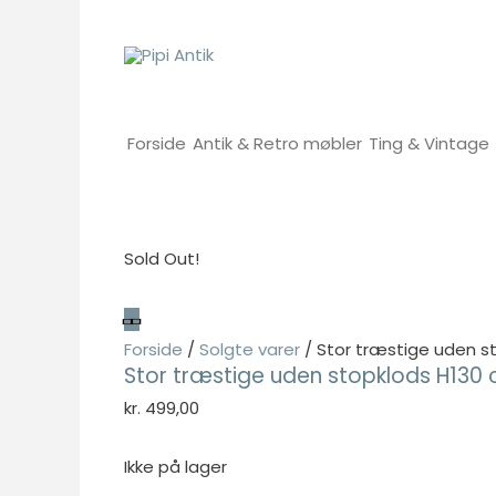
Gå
til
indholdet
Forside
Antik & Retro møbler
Ting & Vintage
Sold Out!
Forside
/
Solgte varer
/ Stor træstige uden s
Stor træstige uden stopklods H130
kr.
499,00
Ikke på lager