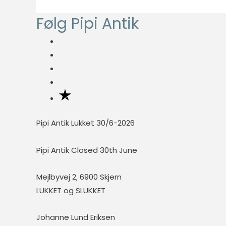
fungere
Følg Pipi Antik
ordentligt uden
disse cookies.
Statistisk
Statistisk
cookies
hjælper
webstedsejere
Pipi Antik Lukket 30/6-2026
med at forstå,
hvordan de
besøgende
Pipi Antik Closed 30th June
interagerer
med
Mejlbyvej 2, 6900 Skjern
hjemmesider
LUKKET og SLUKKET
ved at
indsamle og
rapportere
Johanne Lund Eriksen