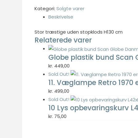
Kategori:
Solgte varer
Beskrivelse
Nødvendig
Stor træstige uden stopklods H130 cm
Nødvendige
Relaterede varer
cookies hjælper
med at gøre en
Globe plastik bund Scan
hjemmeside
brugbar ved at
kr.
449,00
aktivere
Sold Out!
grundlæggende
11. Væglampe Retro 1970
funktioner
kr.
499,00
såsom side-
Sold Out!
navigation og
10 Lys opbevaringskurv 
adgang til sikre
områder af
kr.
75,00
hjemmesiden.
Hjemmesiden
kan ikke