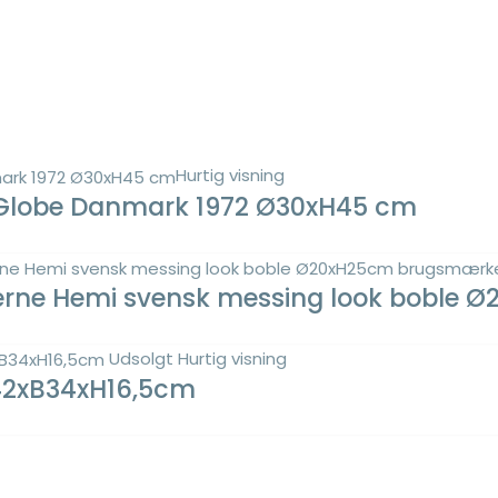
Hurtig visning
 Globe Danmark 1972 Ø30xH45 cm
 erne Hemi svensk messing look boble
Udsolgt
Hurtig visning
L42xB34xH16,5cm