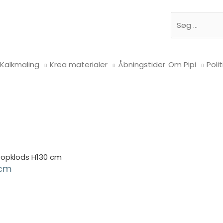
Søg
Kalkmaling
Krea materialer
Åbningstider
Om Pipi
Polit
topklods H130 cm
 cm