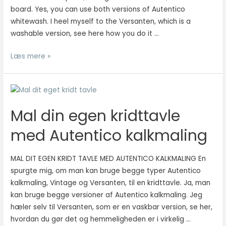
board. Yes, you can use both versions of Autentico
whitewash. I heel myself to the Versanten, which is a
Nødvendig
washable version, see here how you do it …
Nødvendige
cookies hjælper
Mal
med at gøre en
Læs mere »
hjemmeside
din
brugbar ved at
egen
aktivere
kridttavle
grundlæggende
med
funktioner
Mal din egen kridttavle
Autentico
såsom side-
navigation og
kalkmaling
med Autentico kalkmaling
adgang til sikre
områder af
hjemmesiden.
MAL DIT EGEN KRIDT TAVLE MED AUTENTICO KALKMALING En
Hjemmesiden
spurgte mig, om man kan bruge begge typer Autentico
kan ikke fungere
kalkmaling, Vintage og Versanten, til en kridttavle. Ja, man
ordentligt uden
kan bruge begge versioner af Autentico kalkmaling. Jeg
disse cookies.
hæler selv til Versanten, som er en vaskbar version, se her,
hvordan du gør det og hemmeligheden er i virkelig …