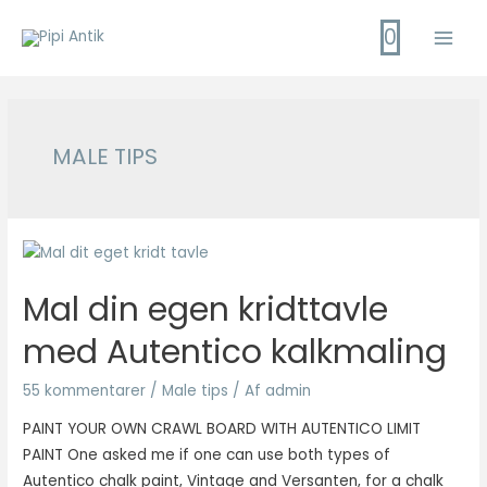
Gå
0
til
Main
indholdet
Men
MALE TIPS
Mal din egen kridttavle
med Autentico kalkmaling
55 kommentarer
/
Male tips
/ Af
admin
PAINT YOUR OWN CRAWL BOARD WITH AUTENTICO LIMIT
PAINT One asked me if one can use both types of
Autentico chalk paint, Vintage and Versanten, for a chalk