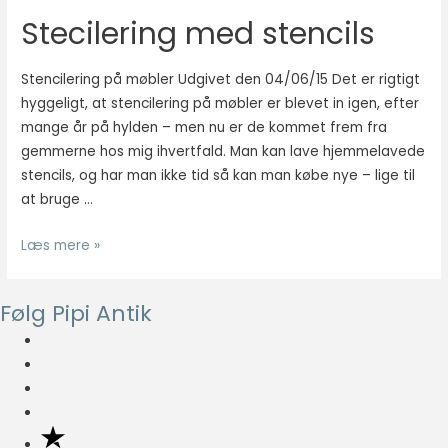
på
at vise
Stecilering med stencils
dine
annoncer,
der er
møbler
relevante og
Stencilering på møbler Udgivet den 04/06/15 Det er rigtigt
engagerende
hyggeligt, at stencilering på møbler er blevet in igen, efter
for den
mange år på hylden – men nu er de kommet frem fra
enkelte
gemmerne hos mig ihvertfald. Man kan lave hjemmelavede
bruger, og
dermed mere
stencils, og har man ikke tid så kan man købe nye – lige til
værdifulde
at bruge …
for udgivere
og
Stecilering
Læs mere »
tredjeparts
med
annoncører.
stencils
Følg Pipi Antik