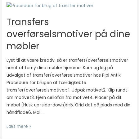
så godt som
muligt under
dit besøg.
Transfers
Hvis du
nægter disse
overførselsmotiver på dine
cookies,
forsvinder en
møbler
del
funktionalitet
fra
Lyst til at være kreativ, så er tranfers/overførselsmotiver
hjemmesiden.
nemt at forny dine møbler hjemme. Kom og kig på
udvalget af transfer/overførselsmotiver hos Pipi Antik.
Procedure for brugen af færdigkøbte
Marketing
transfer/overførselsmotiver: 1. Udpak motivet2. Klip rundt
Marketing
om motivet3. Fjern cellofan fra motivet4. Placer på dit
cookies
møbel (Husk up-side-down)5. Grid det på plads med din
bruges til at
håndflade6. Mal …
spore
besøgende
på tværs af
Transfers
Læs mere »
websites.
overførselsmotiver
Hensigten er