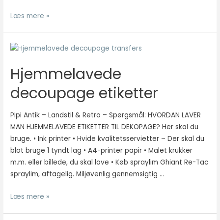
Statistisk
Mal
Læs mere »
Statistisk
cookies
din
hjælper
egen
webstedsejere
kridttavle
med at forstå,
med
hvordan de
Hjemmelavede
Autentico
besøgende
interagerer
kalkmaling
decoupage etiketter
med
hjemmesider
ved at
Pipi Antik – Landstil & Retro – Spørgsmål: HVORDAN LAVER
indsamle og
MAN HJEMMELAVEDE ETIKETTER TIL DEKOPAGE? Her skal du
rapportere
bruge. • Ink printer • Hvide kvalitetsservietter – Der skal du
oplysninger
blot bruge 1 tyndt lag • A4-printer papir • Malet krukker
anonymt.
m.m. eller billede, du skal lave • Køb spraylim Ghiant Re-Tac
spraylim, aftagelig. Miljøvenlig gennemsigtig …
Oplevelse
Hjemmelavede
Læs mere »
For at vores
hjemmeside
decoupage
skal fungere
etiketter