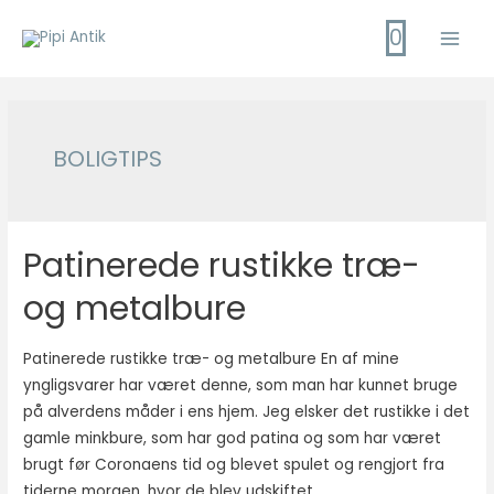
Gå
0
til
Main
indholdet
Men
BOLIGTIPS
Patinerede rustikke træ-
og metalbure
Patinerede rustikke træ- og metalbure En af mine
yngligsvarer har været denne, som man har kunnet bruge
på alverdens måder i ens hjem. Jeg elsker det rustikke i det
gamle minkbure, som har god patina og som har været
brugt før Coronaens tid og blevet spulet og rengjort fra
tiderne morgen, hvor de blev udskiftet …