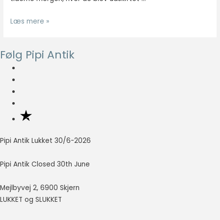
Patinerede
Læs mere »
Nødvendig
rustikke
Nødvendige
træ-
cookies hjælper
Følg Pipi Antik
med at gøre en
og
hjemmeside
metalbure
brugbar ved at
aktivere
grundlæggende
funktioner
såsom side-
navigation og
adgang til sikre
Pipi Antik Lukket 30/6-2026
områder af
hjemmesiden.
Hjemmesiden
Pipi Antik Closed 30th June
kan ikke fungere
ordentligt uden
Mejlbyvej 2, 6900 Skjern
disse cookies.
LUKKET og SLUKKET