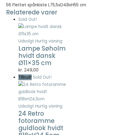
56 Flettet spånkiste L75,5xD48xH55 cm
Relaterede varer
Nødvendig
Sold Out!
Nødvendige
cookies hjælper
med at gøre en
hjemmeside
Udsolgt
Hurtig visning
brugbar ved at
Lampe Søholm
aktivere
hvidt dansk
grundlæggende
Ø11×35 cm
funktioner
såsom side-
kr.
249,00
navigation og
Tilbud!
Sold Out!
adgang til sikre
områder af
hjemmesiden.
Hjemmesiden
kan ikke fungere
Udsolgt
Hurtig visning
ordentligt uden
24 Retro
disse cookies.
fotoramme
guldlook hvidt