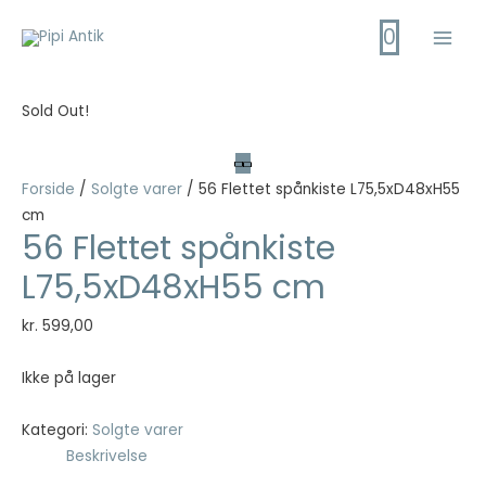
Gå
0
til
Main
indholdet
Men
Sold Out!
Forside
/
Solgte varer
/ 56 Flettet spånkiste L75,5xD48xH55
cm
56 Flettet spånkiste
L75,5xD48xH55 cm
kr.
599,00
Ikke på lager
Kategori:
Solgte varer
Beskrivelse