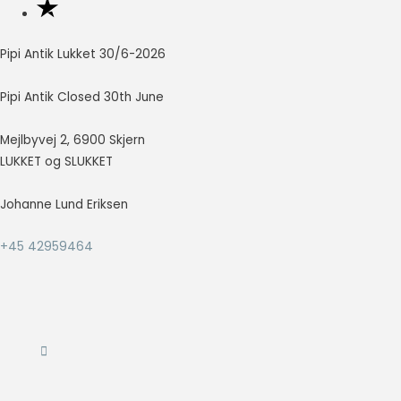
så godt som
muligt under
dit besøg.
Pipi Antik Lukket 30/6-2026
Hvis du
nægter disse
Pipi Antik Closed 30th June
cookies,
forsvinder en
del
Mejlbyvej 2, 6900 Skjern
funktionalitet
LUKKET og SLUKKET
fra
hjemmesiden.
Johanne Lund Eriksen
+45 42959464
Marketing
Marketing
cookies
bruges til at
spore
besøgende
på tværs af
websites.
Hensigten er