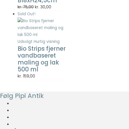
B18xH24,5cm
Statistisk
Den
Den
kr.
75,00
kr.
30,00
Statistisk
oprindelige
aktuelle
Sold Out!
cookies
pris
pris
hjælper
webstedsejere
var:
er:
med at forstå,
kr. 75,00.
kr. 30,00.
hvordan de
Udsolgt
Hurtig visning
besøgende
Bio Strips fjerner
interagerer
vandbaseret
med
maling og lak
hjemmesider
ved at
500 ml
indsamle og
kr.
159,00
rapportere
oplysninger
anonymt.
Følg Pipi Antik
Oplevelse
For at vores
hjemmeside
skal fungere