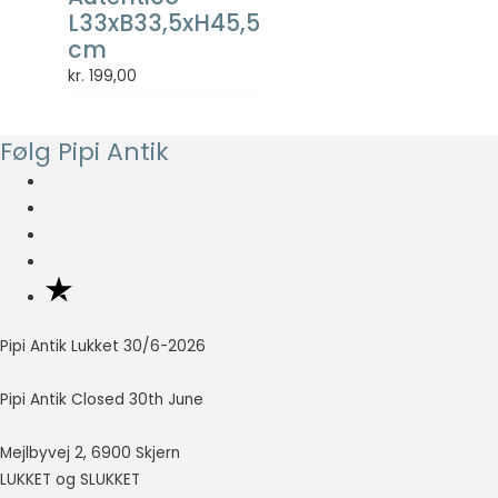
så godt som
L33xB33,5xH45,5
muligt under
cm
dit besøg.
kr.
199,00
Hvis du
nægter disse
cookies,
Følg Pipi Antik
forsvinder en
del
funktionalitet
fra
hjemmesiden.
Marketing
Marketing
Pipi Antik Lukket 30/6-2026
cookies
bruges til at
Pipi Antik Closed 30th June
spore
besøgende
på tværs af
Mejlbyvej 2, 6900 Skjern
websites.
LUKKET og SLUKKET
Hensigten er