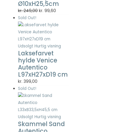
Ø10xH25,5cm
Statistisk
Statistisk
Den
Den
kr.
249,00
kr.
99,60
cookies
oprindelige
aktuelle
Sold Out!
hjælper
pris
pris
webstedsejere
var:
er:
med at forstå,
kr. 249,00.
kr. 99,60.
hvordan de
besøgende
Udsolgt
Hurtig visning
interagerer
Laksefarvet
med
hylde Venice
hjemmesider
Autentico
ved at
L97xH27xD19 cm
indsamle og
rapportere
kr.
399,00
oplysninger
Sold Out!
anonymt.
Oplevelse
Udsolgt
Hurtig visning
For at vores
Skammel Sand
hjemmeside
Autentico
skal fungere