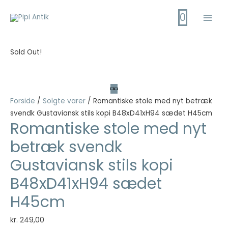
Gå
0
til
Main
indholdet
Men
Sold Out!
Forside
/
Solgte varer
/ Romantiske stole med nyt betræk
svendk Gustaviansk stils kopi B48xD41xH94 sædet H45cm
Romantiske stole med nyt
betræk svendk
Gustaviansk stils kopi
B48xD41xH94 sædet
H45cm
kr.
249,00