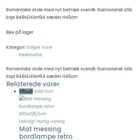
Romantiske stole med nyt betræk svendk Gustaviansk stils
Nødvendig
kopi B48xD41xH94 sædet H45cm
Nødvendige
cookies hjælper
Ikke på lager
med at gøre en
hjemmeside
brugbar ved at
Kategori:
Solgte varer
aktivere
Beskrivelse
grundlæggende
funktioner
Romantiske stole med nyt betræk svendk Gustaviansk stils
såsom side-
kopi B48xD41xH94 sædet H45cm
navigation og
Relaterede varer
adgang til sikre
områder af
Tilbud!
Sold Out!
hjemmesiden.
Hjemmesiden
kan ikke fungere
ordentligt uden
Udsolgt
Hurtig visning
disse cookies.
Mat messing
bordlampe retro