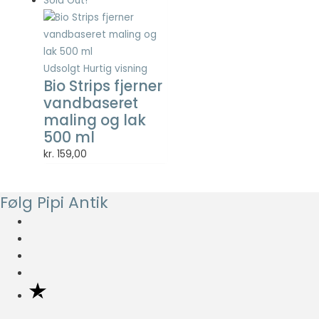
Sold Out!
Statistisk
Statistisk
cookies
hjælper
webstedsejere
Udsolgt
Hurtig visning
med at forstå,
Bio Strips fjerner
hvordan de
vandbaseret
besøgende
maling og lak
interagerer
500 ml
med
hjemmesider
kr.
159,00
ved at
indsamle og
rapportere
Følg Pipi Antik
oplysninger
anonymt.
Oplevelse
For at vores
hjemmeside
skal fungere