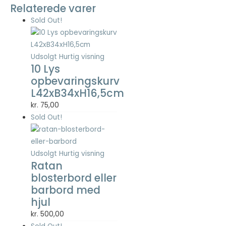
Relaterede varer
Sold Out!
Nødvendig
Nødvendige
cookies hjælper
med at gøre en
Udsolgt
Hurtig visning
hjemmeside
10 Lys
brugbar ved at
opbevaringskurv
aktivere
L42xB34xH16,5cm
grundlæggende
kr.
75,00
funktioner
såsom side-
Sold Out!
navigation og
adgang til sikre
områder af
Udsolgt
Hurtig visning
hjemmesiden.
Ratan
Hjemmesiden
blosterbord eller
kan ikke fungere
ordentligt uden
barbord med
disse cookies.
hjul
kr.
500,00