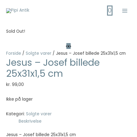
Gå
0
til
Main
indholdet
Men
Sold Out!
Forside
/
Solgte varer
/ Jesus – Josef billede 25x31x1,5 cm
Jesus – Josef billede
25x31x1,5 cm
kr.
99,00
Ikke på lager
Kategori:
Solgte varer
Beskrivelse
Jesus – Josef billede 25x31x1,5 cm