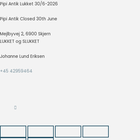
Pipi Antik Lukket 30/6-2026
så godt som
muligt under
dit besøg.
Pipi Antik Closed 30th June
Hvis du
nægter disse
Mejlbyvej 2, 6900 Skjern
cookies,
LUKKET og SLUKKET
forsvinder en
del
funktionalitet
Johanne Lund Eriksen
fra
hjemmesiden.
+45 42959464
Marketing
Marketing
cookies
bruges til at
spore
besøgende
på tværs af
websites.
Hensigten er