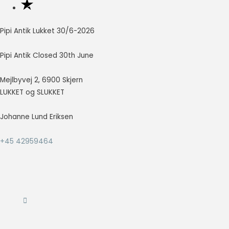
så godt som
muligt under
dit besøg.
Pipi Antik Lukket 30/6-2026
Hvis du
nægter disse
Pipi Antik Closed 30th June
cookies,
forsvinder en
del
Mejlbyvej 2, 6900 Skjern
funktionalitet
LUKKET og SLUKKET
fra
hjemmesiden.
Johanne Lund Eriksen
+45 42959464
Marketing
Marketing
cookies
bruges til at
spore
besøgende
på tværs af
websites.
Hensigten er