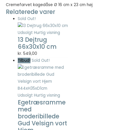
Cremefarvet kagedåse Ø 16 cm x 23 cm høj
Relaterede varer
Nødvendig
Sold Out!
Nødvendige
cookies hjælper
med at gøre en
Udsolgt
Hurtig visning
hjemmeside
13 Dejtrug
brugbar ved at
66x30x10 cm
aktivere
kr.
549,00
grundlæggende
Tilbud!
Sold Out!
funktioner
såsom side-
navigation og
adgang til sikre
områder af
hjemmesiden.
Udsolgt
Hurtig visning
Hjemmesiden
Egetræsramme
kan ikke fungere
ordentligt uden
med
disse cookies.
broderibillede
Gud Velsign vort