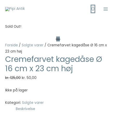
Gå
0
til
Main
indholdet
Men
Sold Out!
Forside
/
Solgte varer
/ Cremefarvet kagedåse Ø 16 cm x
23 cm høj
Cremefarvet kagedåse Ø
16 cm x 23 cm høj
Den
Den
kr.
125,00
kr.
50,00
oprindelige
aktuelle
pris
pris
Ikke på lager
var:
er:
kr. 125,00.
kr. 50,00.
Kategori:
Solgte varer
Beskrivelse