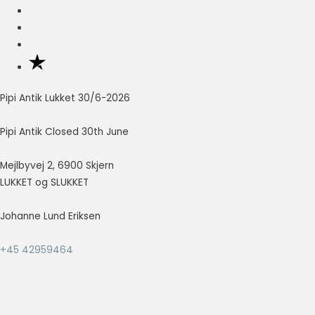
så godt som
muligt under
dit besøg.
Hvis du
nægter disse
cookies,
forsvinder en
Pipi Antik Lukket 30/6-2026
del
funktionalitet
Pipi Antik Closed 30th June
fra
hjemmesiden.
Mejlbyvej 2, 6900 Skjern
LUKKET og SLUKKET
Marketing
Marketing
Johanne Lund Eriksen
cookies
bruges til at
+45 42959464
spore
besøgende
på tværs af
websites.
Hensigten er