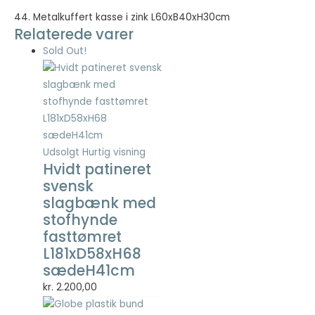
44. Metalkuffert kasse i zink L60xB40xH30cm
Relaterede varer
Nødvendig
Nødvendige
Sold Out!
cookies hjælper
med at gøre en
hjemmeside
brugbar ved at
aktivere
grundlæggende
funktioner
Udsolgt
Hurtig visning
såsom side-
Hvidt patineret
navigation og
svensk
adgang til sikre
slagbænk med
områder af
stofhynde
hjemmesiden.
fasttømret
Hjemmesiden
kan ikke fungere
L181xD58xH68
ordentligt uden
sædeH41cm
disse cookies.
kr.
2.200,00