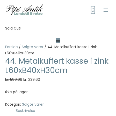
Gå
0
til
Main
indholdet
Men
Sold Out!
Forside
/
Solgte varer
/ 44. Metalkuffert kasse i zink
L60xB40xH30cm
44. Metalkuffert kasse i zink
L60xB40xH30cm
Den
Den
kr.
599,00
kr.
239,60
oprindelige
aktuelle
pris
pris
Ikke på lager
var:
er:
kr. 599,00.
kr. 239,60.
Kategori:
Solgte varer
Beskrivelse