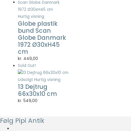
Statistisk
Statistisk
cookies
Hurtig visning
hjælper
Globe plastik
webstedsejere
bund Scan
med at forstå,
Globe Danmark
hvordan de
1972 Ø30xH45
besøgende
cm
interagerer
med
kr.
449,00
hjemmesider
Sold Out!
ved at
indsamle og
Udsolgt
Hurtig visning
rapportere
13 Dejtrug
oplysninger
anonymt.
66x30x10 cm
kr.
549,00
Oplevelse
For at vores
Følg Pipi Antik
hjemmeside
skal fungere