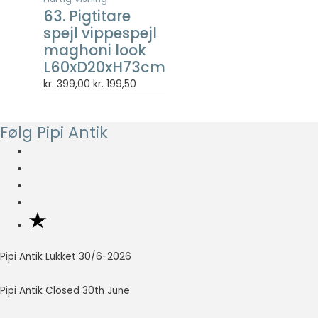
så godt som
63. Pigtitare
muligt under
spejl vippespejl
dit besøg.
maghoni look
Hvis du
L60xD20xH73cm
nægter disse
cookies,
Den
Den
kr.
399,00
kr.
199,50
forsvinder en
oprindelige
aktuelle
del
pris
pris
funktionalitet
Følg Pipi Antik
var:
er:
fra
kr. 399,00.
kr. 199,50.
hjemmesiden.
Marketing
Marketing
cookies
bruges til at
Pipi Antik Lukket 30/6-2026
spore
besøgende
på tværs af
Pipi Antik Closed 30th June
websites.
Hensigten er