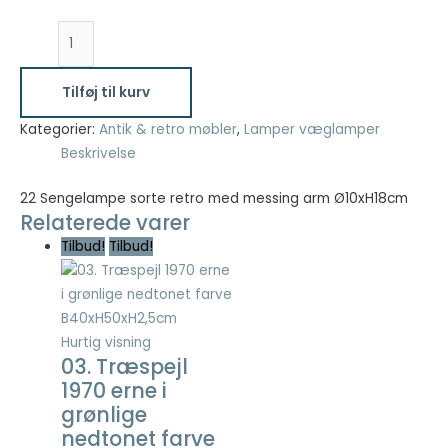
22
Nødvendig
Sengelampe
Nødvendige
sorte
cookies hjælper
Tilføj til kurv
retro
med at gøre en
med
Kategorier:
Antik & retro møbler
,
Lamper væglamper
hjemmeside
messing
brugbar ved at
Beskrivelse
aktivere
arm
grundlæggende
22 Sengelampe sorte retro med messing arm Ø10xH18cm
Ø10xH18cm
funktioner
Relaterede varer
antal
såsom side-
Tilbud!
Tilbud!
navigation og
adgang til sikre
områder af
hjemmesiden.
Hjemmesiden
Hurtig visning
kan ikke fungere
03. Træspejl
ordentligt uden
1970 erne i
disse cookies.
grønlige
nedtonet farve