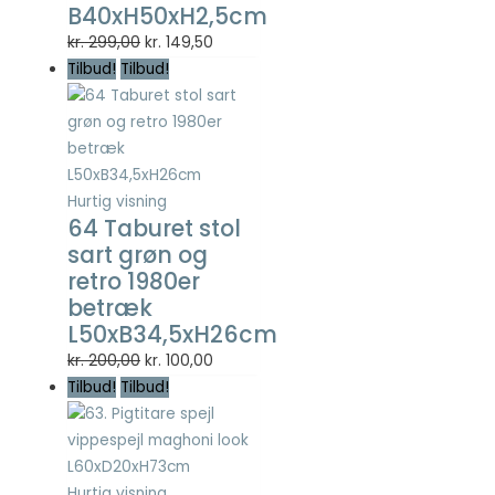
B40xH50xH2,5cm
Statistisk
Statistisk
Den
Den
kr.
299,00
kr.
149,50
cookies
oprindelige
aktuelle
Tilbud!
Tilbud!
hjælper
pris
pris
webstedsejere
var:
er:
med at forstå,
hvordan de
kr. 299,00.
kr. 149,50.
besøgende
interagerer
Hurtig visning
med
64 Taburet stol
hjemmesider
sart grøn og
ved at
retro 1980er
indsamle og
rapportere
betræk
oplysninger
L50xB34,5xH26cm
anonymt.
Den
Den
kr.
200,00
kr.
100,00
oprindelige
aktuelle
Tilbud!
Tilbud!
pris
pris
Oplevelse
var:
er:
For at vores
kr. 200,00.
kr. 100,00.
hjemmeside
skal fungere
Hurtig visning