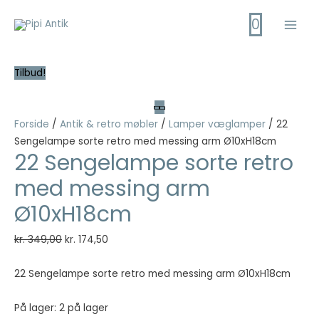
Gå
0
til
Main
indholdet
Men
Tilbud!
Forside
/
Antik & retro møbler
/
Lamper væglamper
/ 22
Sengelampe sorte retro med messing arm Ø10xH18cm
22 Sengelampe sorte retro
med messing arm
Ø10xH18cm
Den
Den
kr.
349,00
kr.
174,50
oprindelige
aktuelle
pris
pris
22 Sengelampe sorte retro med messing arm Ø10xH18cm
var:
er:
kr. 349,00.
kr. 174,50.
På lager:
2 på lager