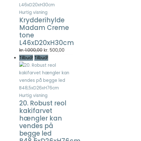
Statistisk
Statistisk
Hurtig visning
cookies
Krydderihylde
hjælper
Madam Creme
webstedsejere
tone
med at forstå,
L46xD20xH30cm
hvordan de
besøgende
Den
Den
kr.
1.000,00
kr.
500,00
interagerer
oprindelige
aktuelle
Tilbud!
Tilbud!
med
pris
pris
hjemmesider
var:
er:
ved at
indsamle og
kr. 1.000,00.
kr. 500,00.
rapportere
oplysninger
Hurtig visning
anonymt.
20. Robust reol
kakifarvet
hængler kan
Oplevelse
vendes på
For at vores
begge led
hjemmeside
skal fungere
B48,5xD26xH76cm