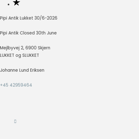
at vise
annoncer,
der er
Pipi Antik Lukket 30/6-2026
relevante og
engagerende
Pipi Antik Closed 30th June
for den
enkelte
bruger, og
Mejlbyvej 2, 6900 Skjern
dermed mere
LUKKET og SLUKKET
værdifulde
for udgivere
Johanne Lund Eriksen
og
tredjeparts
annoncører.
+45 42959464