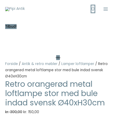
Gå
0
til
Main
indholdet
Men
Tilbud!
Forside
/
Antik & retro møbler
/
Lamper loftlamper
/ Retro
orangerød metal loftlampe stor med bule indad svensk
Ø40xH30cm
Retro orangerød metal
loftlampe stor med bule
indad svensk Ø40xH30cm
Den
Den
kr.
300,00
kr.
150,00