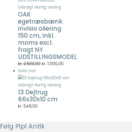
Statistisk
Udsolgt
Hurtig visning
Statistisk
OAK
cookies
egetræsbænk
hjælper
invisio oliering
webstedsejere
med at forstå,
150 cm, inkl.
hvordan de
moms excl.
besøgende
fragt NY
interagerer
UDSTILLINGSMODEL
med
hjemmesider
Den
Den
kr.
2.500,00
kr.
1.000,00
ved at
oprindelige
aktuelle
Sold Out!
indsamle og
pris
pris
rapportere
var:
er:
Udsolgt
Hurtig visning
oplysninger
13 Dejtrug
kr. 2.500,00.
kr. 1.000,00.
anonymt.
66x30x10 cm
kr.
549,00
Oplevelse
For at vores
hjemmeside
Følg Pipi Antik
skal fungere