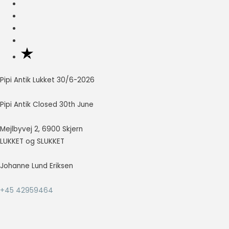
så godt som
muligt under
dit besøg.
Hvis du
nægter disse
cookies,
forsvinder en
del
Pipi Antik Lukket 30/6-2026
funktionalitet
fra
Pipi Antik Closed 30th June
hjemmesiden.
Mejlbyvej 2, 6900 Skjern
LUKKET og SLUKKET
Marketing
Marketing
cookies
Johanne Lund Eriksen
bruges til at
spore
+45 42959464
besøgende
på tværs af
websites.
Hensigten er