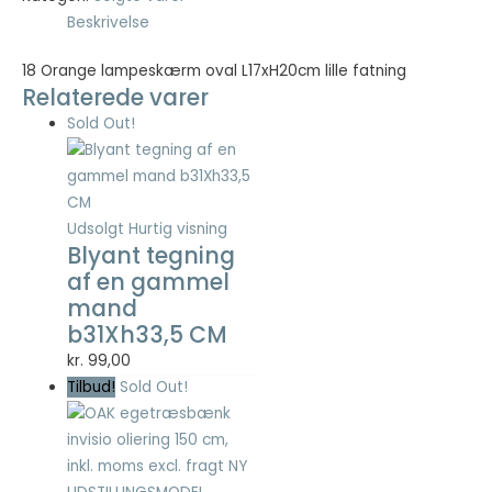
Beskrivelse
Nødvendig
18 Orange lampeskærm oval L17xH20cm lille fatning
Nødvendige
Relaterede varer
cookies hjælper
med at gøre en
Sold Out!
hjemmeside
brugbar ved at
aktivere
grundlæggende
Udsolgt
Hurtig visning
funktioner
Blyant tegning
såsom side-
navigation og
af en gammel
adgang til sikre
mand
områder af
b31Xh33,5 CM
hjemmesiden.
kr.
99,00
Hjemmesiden
kan ikke fungere
Tilbud!
Sold Out!
ordentligt uden
disse cookies.