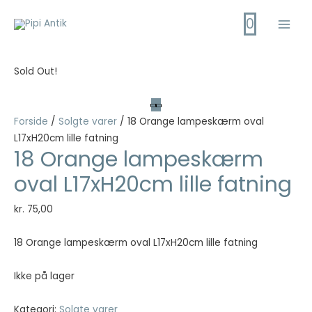
Gå
0
til
Main
indholdet
Men
Sold Out!
Forside
/
Solgte varer
/ 18 Orange lampeskærm oval
L17xH20cm lille fatning
18 Orange lampeskærm
oval L17xH20cm lille fatning
kr.
75,00
18 Orange lampeskærm oval L17xH20cm lille fatning
Ikke på lager
Kategori:
Solgte varer