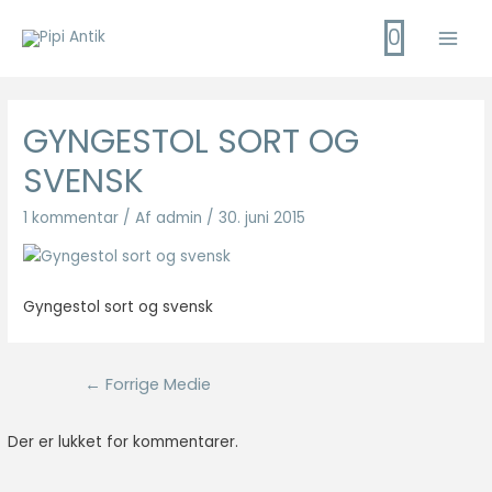
Gå
0
til
Main
indholdet
Men
GYNGESTOL SORT OG
SVENSK
1 kommentar
/ Af
admin
/
30. juni 2015
Gyngestol sort og svensk
Indlægsnavigation
←
Forrige Medie
Der er lukket for kommentarer.