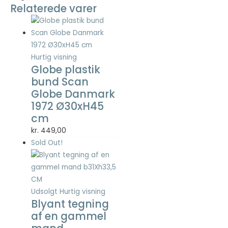
Relaterede varer
Nødvendig
Nødvendige
cookies hjælper
med at gøre en
Hurtig visning
hjemmeside
Globe plastik
brugbar ved at
bund Scan
aktivere
Globe Danmark
grundlæggende
1972 Ø30xH45
funktioner
cm
såsom side-
navigation og
kr.
449,00
adgang til sikre
Sold Out!
områder af
hjemmesiden.
Hjemmesiden
kan ikke fungere
ordentligt uden
Udsolgt
Hurtig visning
disse cookies.
Blyant tegning
af en gammel