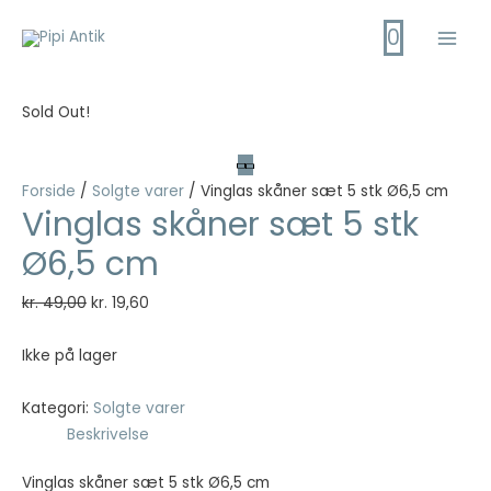
Gå
0
til
Main
indholdet
Men
Sold Out!
Forside
/
Solgte varer
/ Vinglas skåner sæt 5 stk Ø6,5 cm
Vinglas skåner sæt 5 stk
Ø6,5 cm
Den
Den
kr.
49,00
kr.
19,60
oprindelige
aktuelle
pris
pris
Ikke på lager
var:
er:
kr. 49,00.
kr. 19,60.
Kategori:
Solgte varer
Beskrivelse
Vinglas skåner sæt 5 stk Ø6,5 cm