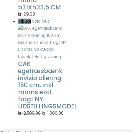
mand
Statistisk
b31Xh33,5 CM
Statistisk
kr.
99,00
cookies
hjælper
Tilbud!
Sold Out!
webstedsejere
med at forstå,
hvordan de
besøgende
interagerer
med
Udsolgt
Hurtig visning
OAK
hjemmesider
ved at
egetræsbænk
indsamle og
invisio oliering
rapportere
150 cm, inkl.
oplysninger
moms excl.
anonymt.
fragt NY
UDSTILLINGSMODEL
Oplevelse
Den
Den
kr.
2.500,00
kr.
1.000,00
For at vores
oprindelige
aktuelle
hjemmeside
pris
pris
skal fungere