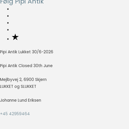
Følg Pipi Antik
var:
er:
så godt som
kr. 2.500,00.
kr. 1.000,00.
muligt under
dit besøg.
Hvis du
nægter disse
cookies,
forsvinder en
del
funktionalitet
Pipi Antik Lukket 30/6-2026
fra
hjemmesiden.
Pipi Antik Closed 30th June
Mejlbyvej 2, 6900 Skjern
Marketing
LUKKET og SLUKKET
Marketing
cookies
bruges til at
Johanne Lund Eriksen
spore
besøgende
+45 42959464
på tværs af
websites.
Hensigten er