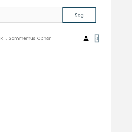
Søg
ik
Sommerhus
Ophør
0