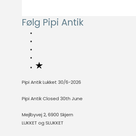
fungere
ordentligt uden
disse cookies.
Følg Pipi Antik
Statistisk
Statistisk
cookies
hjælper
webstedsejere
med at forstå,
hvordan de
Pipi Antik Lukket 30/6-2026
besøgende
interagerer
Pipi Antik Closed 30th June
med
hjemmesider
Mejlbyvej 2, 6900 Skjern
ved at
LUKKET og SLUKKET
indsamle og
rapportere