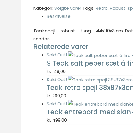
var:
er:
Kategori:
Solgte varer
Tags:
Retro
,
Robust
,
sp
kr. 600,00.
kr. 240,00.
Beskrivelse
Nødvendig
Teak spejl – robust – tung – 44x110x3 cm. De
Nødvendige
sendes.
cookies hjælper
Relaterede varer
med at gøre en
Sold Out!
hjemmeside
9 Teak salt peber sæt á fi
brugbar ved at
aktivere
kr.
149,00
grundlæggende
Sold Out!
funktioner
Teak retro spejl 38x87x3
såsom side-
kr.
299,00
navigation og
adgang til sikre
Sold Out!
områder af
Teak entrebord med slan
hjemmesiden.
kr.
499,00
Hjemmesiden
kan ikke