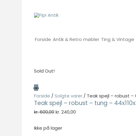
Gå
til
indholdet
Forside
Antik & Retro møbler
Ting & Vintage
Sold Out!
Forside
/
Solgte varer
/ Teak spejl – robust –
Teak spejl – robust – tung – 44x110
Den
Den
kr.
600,00
kr.
240,00
oprindelige
aktuelle
pris
pris
Ikke på lager