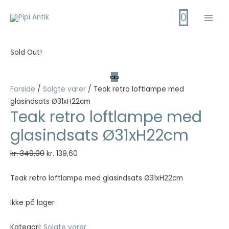
Gå
0
til
Main
indholdet
Men
Sold Out!
Forside
/
Solgte varer
/ Teak retro loftlampe med
glasindsats Ø31xH22cm
Teak retro loftlampe med
glasindsats Ø31xH22cm
Den
Den
kr.
349,00
kr.
139,60
oprindelige
aktuelle
pris
pris
Teak retro loftlampe med glasindsats Ø31xH22cm
var:
er:
kr. 349,00.
kr. 139,60.
Ikke på lager
Kategori:
Solgte varer