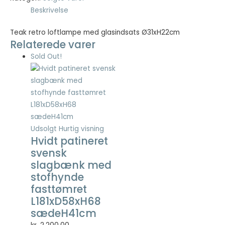
Beskrivelse
Nødvendig
Teak retro loftlampe med glasindsats Ø31xH22cm
Nødvendige
Relaterede varer
cookies hjælper
med at gøre en
Sold Out!
hjemmeside
brugbar ved at
aktivere
grundlæggende
funktioner
såsom side-
navigation og
Udsolgt
Hurtig visning
adgang til sikre
Hvidt patineret
områder af
svensk
hjemmesiden.
slagbænk med
Hjemmesiden
stofhynde
kan ikke fungere
ordentligt uden
fasttømret
disse cookies.
L181xD58xH68
sædeH41cm