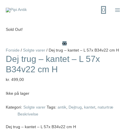
Gå
0
til
Main
indholdet
Men
Sold Out!
Forside
/
Solgte varer
/ Dej trug – kantet – L 57x B34v22 cm H
Dej trug – kantet – L 57x
B34v22 cm H
kr.
499,00
Ikke på lager
Kategori:
Solgte varer
Tags:
antik
,
Dejtrug
,
kantet
,
naturtræ
Beskrivelse
Dej trug – kantet – L 57x B34v22 cm H