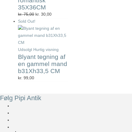
romantisk
35X36CM
Den
Den
kr.
75,00
kr.
30,00
oprindelige
aktuelle
Sold Out!
pris
pris
var:
er:
kr. 75,00.
kr. 30,00.
Udsolgt
Hurtig visning
Blyant tegning af
en gammel mand
b31Xh33,5 CM
kr.
99,00
Følg Pipi Antik