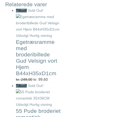
Relaterede varer
Tilbud!
Sold Out!
Udsolgt
Hurtig visning
Egetræsramme
med
broderibillede
Gud Velsign vort
Hjem
B44xH35xD1cm
Den
Den
kr.
249,00
kr.
99,60
oprindelige
aktuelle
Tilbud!
Sold Out!
pris
pris
var:
er:
kr. 249,00.
kr. 99,60.
Udsolgt
Hurtig visning
55 Pude broderiet