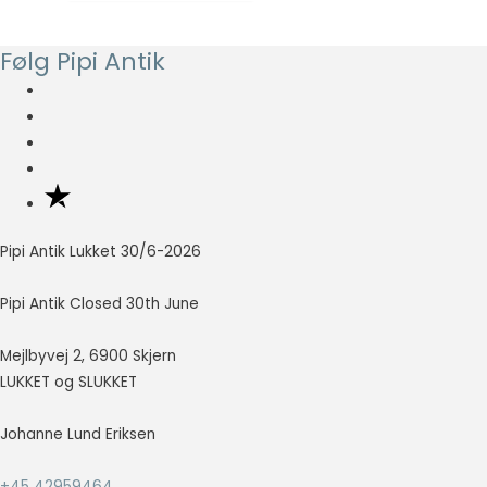
oprindelige
aktuelle
at vise
annoncer,
pris
pris
Følg Pipi Antik
der er
var:
er:
relevante og
kr. 249,00.
kr. 99,60.
engagerende
for den
enkelte
bruger, og
dermed mere
værdifulde
for udgivere
Pipi Antik Lukket 30/6-2026
og
tredjeparts
annoncører.
Pipi Antik Closed 30th June
Mejlbyvej 2, 6900 Skjern
LUKKET og SLUKKET
Johanne Lund Eriksen
+45 42959464