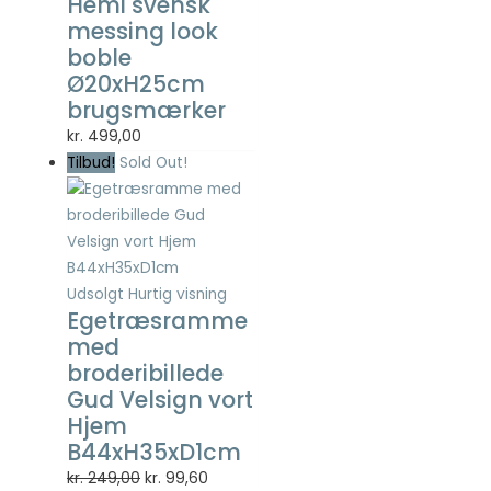
Hemi svensk
så godt som
messing look
muligt under
boble
dit besøg.
Ø20xH25cm
Hvis du
nægter disse
brugsmærker
cookies,
kr.
499,00
forsvinder en
Tilbud!
Sold Out!
del
funktionalitet
fra
hjemmesiden.
Udsolgt
Hurtig visning
Marketing
Egetræsramme
Marketing
med
cookies
broderibillede
bruges til at
Gud Velsign vort
spore
besøgende
Hjem
på tværs af
B44xH35xD1cm
websites.
Den
Den
kr.
249,00
kr.
99,60
Hensigten er