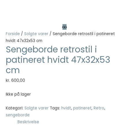
Nødvendig
Nødvendige
cookies hjælper
med at gøre en
Forside
/
Solgte varer
/ Sengeborde retrostil i patineret
hjemmeside
hvidt 47x32x53 cm
brugbar ved at
Sengeborde retrostil i
aktivere
grundlæggende
patineret hvidt 47x32x53
funktioner
såsom side-
cm
navigation og
adgang til sikre
kr.
600,00
områder af
hjemmesiden.
Ikke på lager
Hjemmesiden
kan ikke fungere
ordentligt uden
Kategori:
Solgte varer
Tags:
hvidt
,
patineret
,
Retro
,
disse cookies.
sengeborde
Beskrivelse