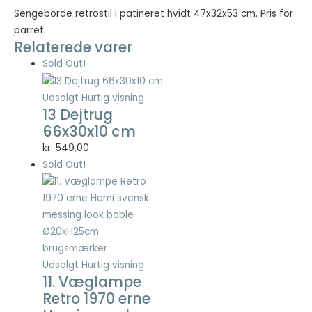
Statistisk
Sengeborde retrostil i patineret hvidt 47x32x53 cm. Pris for
Statistisk
parret.
cookies
Relaterede varer
hjælper
Sold Out!
webstedsejere
med at forstå,
hvordan de
Udsolgt
Hurtig visning
besøgende
13 Dejtrug
interagerer
66x30x10 cm
med
kr.
549,00
hjemmesider
ved at
Sold Out!
indsamle og
rapportere
oplysninger
anonymt.
Udsolgt
Hurtig visning
Oplevelse
11. Væglampe
For at vores
hjemmeside
Retro 1970 erne
skal fungere