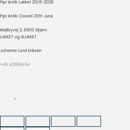
Pipi Antik Lukket 30/6-2026
at vise
annoncer,
der er
Pipi Antik Closed 30th June
relevante og
engagerende
Mejlbyvej 2, 6900 Skjern
for den
LUKKET og SLUKKET
enkelte
bruger, og
dermed mere
Johanne Lund Eriksen
værdifulde
for udgivere
+45 42959464
og
tredjeparts
annoncører.