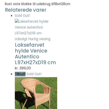
Rust oste klokke til udebrug Ø18xH28cm
Relaterede varer
Nødvendig
Sold Out!
Nødvendige
cookies hjælper
med at gøre en
hjemmeside
brugbar ved at
Udsolgt
Hurtig visning
aktivere
Laksefarvet
grundlæggende
hylde Venice
funktioner
Autentico
såsom side-
navigation og
L97xH27xD19 cm
adgang til sikre
kr.
399,00
områder af
Tilbud!
Sold Out!
hjemmesiden.
Hjemmesiden
kan ikke fungere
ordentligt uden
disse cookies.