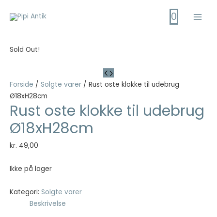
Gå
0
til
Main
indholdet
Men
Sold Out!
Forside
/
Solgte varer
/ Rust oste klokke til udebrug
Ø18xH28cm
Rust oste klokke til udebrug
Ø18xH28cm
kr.
49,00
Ikke på lager
Kategori:
Solgte varer
Beskrivelse