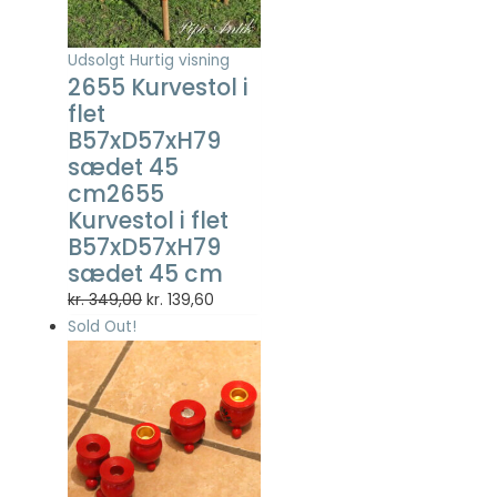
Statistisk
Statistisk
cookies
Udsolgt
Hurtig visning
hjælper
2655 Kurvestol i
webstedsejere
flet
med at forstå,
B57xD57xH79
hvordan de
sædet 45
besøgende
cm2655
interagerer
med
Kurvestol i flet
hjemmesider
B57xD57xH79
ved at
sædet 45 cm
indsamle og
Den
Den
kr.
349,00
kr.
139,60
rapportere
oplysninger
oprindelige
aktuelle
Sold Out!
anonymt.
pris
pris
var:
er:
kr. 349,00.
kr. 139,60.
Oplevelse
For at vores
hjemmeside
skal fungere