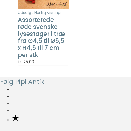
så godt som
muligt under
Udsolgt
Hurtig visning
dit besøg.
Assorterede
Hvis du
røde svenske
nægter disse
lysestager i træ
cookies,
forsvinder en
fra Ø4,5 til Ø5,5
del
x H4,5 til 7 cm
funktionalitet
per stk.
fra
kr.
25,00
hjemmesiden.
Følg Pipi Antik
Marketing
Marketing
cookies
bruges til at
spore
besøgende
på tværs af
websites.
Hensigten er