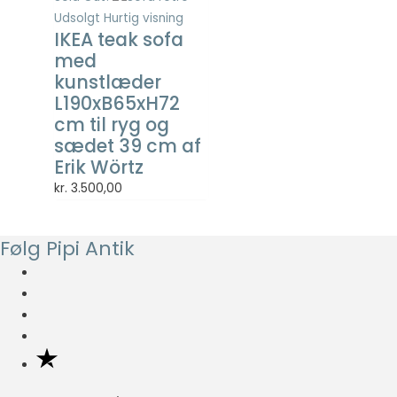
så godt som
pris
pris
Udsolgt
Hurtig visning
muligt under
IKEA teak sofa
var:
er:
dit besøg.
med
kr. 349,00.
kr. 139,60.
Hvis du
kunstlæder
nægter disse
L190xB65xH72
cookies,
forsvinder en
cm til ryg og
del
sædet 39 cm af
funktionalitet
Erik Wörtz
fra
kr.
3.500,00
hjemmesiden.
Følg Pipi Antik
Marketing
Marketing
cookies
bruges til at
spore
besøgende
på tværs af
websites.
Hensigten er