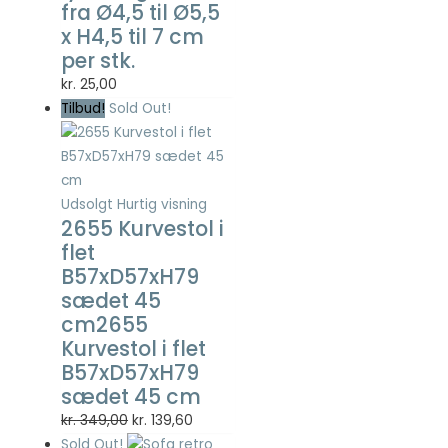
fra Ø4,5 til Ø5,5
Statistisk
x H4,5 til 7 cm
Statistisk
cookies
per stk.
hjælper
kr.
25,00
webstedsejere
Tilbud!
Sold Out!
med at forstå,
hvordan de
besøgende
interagerer
med
Udsolgt
Hurtig visning
hjemmesider
2655 Kurvestol i
ved at
flet
indsamle og
B57xD57xH79
rapportere
oplysninger
sædet 45
anonymt.
cm2655
Kurvestol i flet
B57xD57xH79
Oplevelse
sædet 45 cm
For at vores
Den
Den
kr.
349,00
kr.
139,60
hjemmeside
skal fungere
oprindelige
aktuelle
Sold Out!