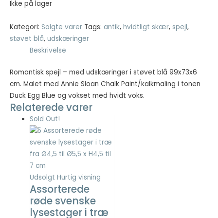
pris
pris
Ikke på lager
var:
er:
Nødvendig
kr. 499,00.
kr. 199,60.
Kategori:
Solgte varer
Tags:
antik
,
hvidtligt skær
,
spejl
,
Nødvendige
støvet blå
,
udskæringer
cookies hjælper
Beskrivelse
med at gøre en
hjemmeside
Romantisk spejl – med udskæringer i støvet blå 99x73x6
brugbar ved at
aktivere
cm. Malet med Annie Sloan Chalk Paint/kalkmaling i tonen
grundlæggende
Duck Egg Blue og vokset med hvidt voks.
funktioner
Relaterede varer
såsom side-
Sold Out!
navigation og
adgang til sikre
områder af
hjemmesiden.
Hjemmesiden
kan ikke fungere
Udsolgt
Hurtig visning
ordentligt uden
Assorterede
disse cookies.
røde svenske
lysestager i træ