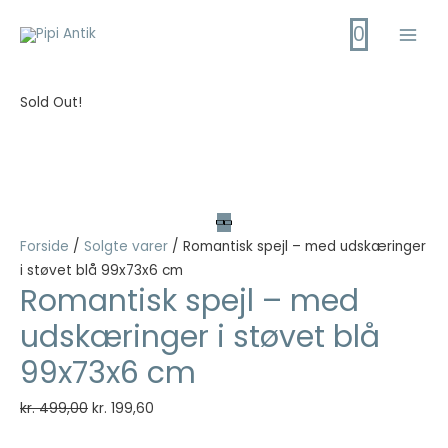
Gå
0
til
Main
indholdet
Men
Sold Out!
Forside
/
Solgte varer
/ Romantisk spejl – med udskæringer
i støvet blå 99x73x6 cm
Romantisk spejl – med
udskæringer i støvet blå
99x73x6 cm
Den
Den
kr.
499,00
kr.
199,60
oprindelige
aktuelle