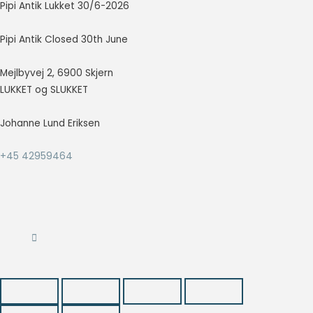
Pipi Antik Lukket 30/6-2026
at vise
annoncer,
der er
Pipi Antik Closed 30th June
relevante og
engagerende
Mejlbyvej 2, 6900 Skjern
for den
LUKKET og SLUKKET
enkelte
bruger, og
dermed mere
Johanne Lund Eriksen
værdifulde
for udgivere
+45 42959464
og
tredjeparts
annoncører.