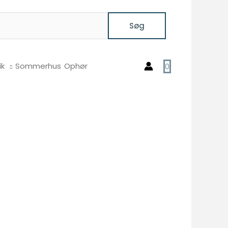
Søg
ik
Sommerhus
Ophør
0