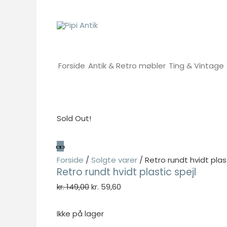
Gå
til
indholdet
Forside
Antik & Retro møbler
Ting & Vintage
Sold Out!
Forside
/
Solgte varer
/ Retro rundt hvidt plast
Retro rundt hvidt plastic spejl
Den
Den
kr.
149,00
kr.
59,60
oprindelige
aktuelle
pris
pris
Ikke på lager