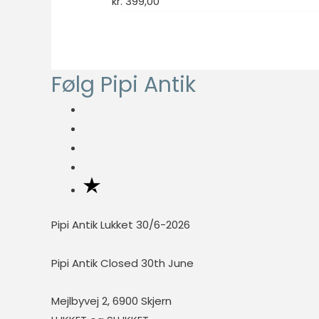
kr.
399,00
fungere
ordentligt uden
disse cookies.
Følg Pipi Antik
Statistisk
Statistisk
cookies
hjælper
webstedsejere
med at forstå,
hvordan de
besøgende
interagerer
Pipi Antik Lukket 30/6-2026
med
hjemmesider
Pipi Antik Closed 30th June
ved at
indsamle og
Mejlbyvej 2, 6900 Skjern
rapportere