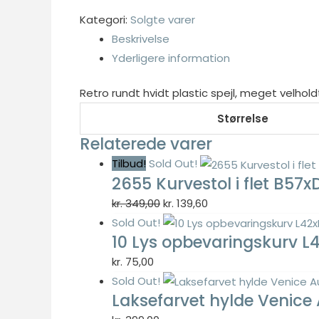
var:
er:
Kategori:
Solgte varer
kr. 149,00.
kr. 59,60.
Beskrivelse
Yderligere information
Nødvendig
Nødvendige
Retro rundt hvidt plastic spejl, meget velhold
cookies hjælper
med at gøre en
Størrelse
hjemmeside
Relaterede varer
brugbar ved at
Tilbud!
Sold Out!
aktivere
2655 Kurvestol i flet B5
grundlæggende
funktioner
Den
Den
kr.
349,00
kr.
139,60
såsom side-
oprindelige
aktuelle
Sold Out!
navigation og
10 Lys opbevaringskurv 
pris
pris
adgang til sikre
var:
er:
kr.
75,00
områder af
kr. 349,00.
kr. 139,60.
hjemmesiden.
Sold Out!
Hjemmesiden
Laksefarvet hylde Venice
kan ikke