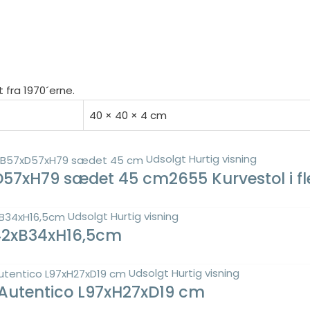
t fra 1970´erne.
40 × 40 × 4 cm
Udsolgt
Hurtig visning
7xD57xH79 sædet 45 cm2655 Kurvestol i 
Udsolgt
Hurtig visning
L42xB34xH16,5cm
Udsolgt
Hurtig visning
 Autentico L97xH27xD19 cm