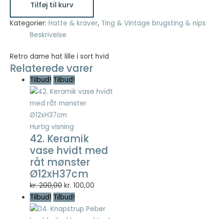
Tilføj til kurv
dame
hat
Kategorier:
Hatte & kraver
,
Ting & Vintage brugsting & nips
Nødvendig
lille
Beskrivelse
Nødvendige
i
cookies hjælper
med at gøre en
sort
Retro dame hat lille i sort hvid
hjemmeside
Relaterede varer
hvid
brugbar ved at
antal
Tilbud!
Tilbud!
aktivere
grundlæggende
funktioner
såsom side-
navigation og
Hurtig visning
adgang til sikre
42. Keramik
områder af
vase hvidt med
hjemmesiden.
råt mønster
Hjemmesiden
Ø12xH37cm
kan ikke fungere
ordentligt uden
Den
Den
kr.
200,00
kr.
100,00
disse cookies.
oprindelige
aktuelle
Tilbud!
Tilbud!
pris
pris