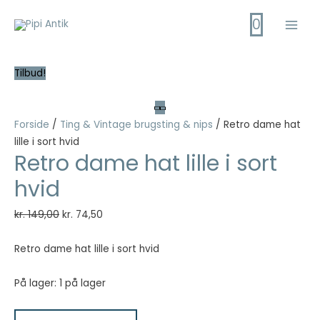
Gå
0
til
Main
indholdet
Men
Tilbud!
Forside
/
Ting & Vintage brugsting & nips
/ Retro dame hat
lille i sort hvid
Retro dame hat lille i sort
hvid
Den
Den
kr.
149,00
kr.
74,50
oprindelige
aktuelle
pris
pris
Retro dame hat lille i sort hvid
var:
er:
kr. 149,00.
kr. 74,50.
På lager:
1 på lager
Retro