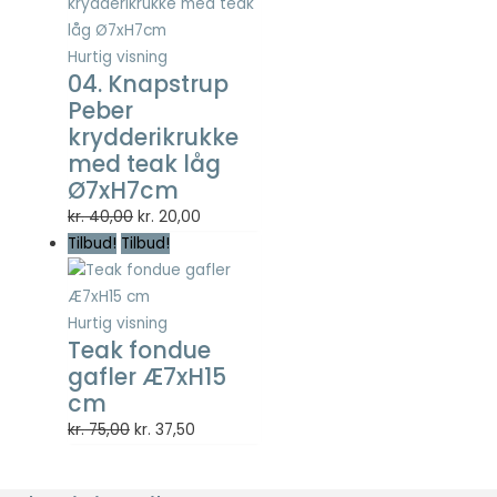
var:
er:
Statistisk
kr. 200,00.
kr. 100,00.
Statistisk
Hurtig visning
cookies
04. Knapstrup
hjælper
webstedsejere
Peber
med at forstå,
krydderikrukke
hvordan de
med teak låg
besøgende
Ø7xH7cm
interagerer
med
Den
Den
kr.
40,00
kr.
20,00
hjemmesider
oprindelige
aktuelle
Tilbud!
Tilbud!
ved at
pris
pris
indsamle og
var:
er:
rapportere
kr. 40,00.
kr. 20,00.
Hurtig visning
oplysninger
Teak fondue
anonymt.
gafler Æ7xH15
cm
Oplevelse
Den
Den
kr.
75,00
kr.
37,50
For at vores
oprindelige
aktuelle
hjemmeside
pris
pris
skal fungere