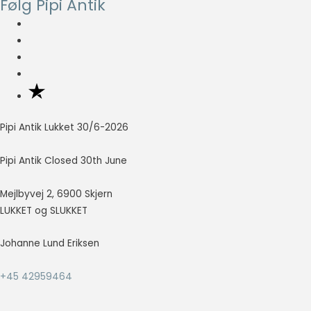
Følg Pipi Antik
var:
er:
så godt som
muligt under
kr. 75,00.
kr. 37,50.
dit besøg.
Hvis du
nægter disse
cookies,
forsvinder en
del
funktionalitet
Pipi Antik Lukket 30/6-2026
fra
hjemmesiden.
Pipi Antik Closed 30th June
Mejlbyvej 2, 6900 Skjern
Marketing
Marketing
LUKKET og SLUKKET
cookies
bruges til at
Johanne Lund Eriksen
spore
besøgende
+45 42959464
på tværs af
websites.
Hensigten er