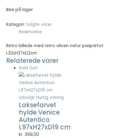
kr. 99,00.
kr. 39,60.
Ikke på lager
Kategori:
Solgte varer
Beskrivelse
Retro billede med retro oliven natur paspartot
L32xH37xD2cm
Relaterede varer
Sold Out!
Udsolgt
Hurtig visning
Laksefarvet
hylde Venice
Autentico
L97xH27xD19 cm
kr.
399,00