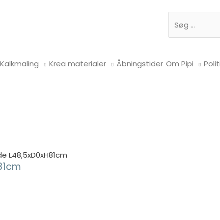
Søg
Kalkmaling
Krea materialer
Åbningstider
Om Pipi
Polit
lde L48,5xD0xH81cm
H81cm