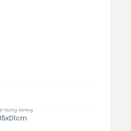
gt
Hurtig visning
H35xD1cm