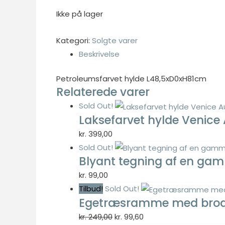
Ikke på lager
Kategori:
Solgte varer
Nødvendig
Beskrivelse
Nødvendige
cookies hjælper
Petroleumsfarvet hylde L48,5xD0xH81cm
med at gøre en
Relaterede varer
hjemmeside
brugbar ved at
Sold Out!
aktivere
Laksefarvet hylde Venice
grundlæggende
kr.
399,00
funktioner
Sold Out!
såsom side-
Blyant tegning af en ga
navigation og
adgang til sikre
kr.
99,00
områder af
Tilbud!
Sold Out!
hjemmesiden.
Egetræsramme med broder
Hjemmesiden
Den
Den
kr.
249,00
kr.
99,60
kan ikke