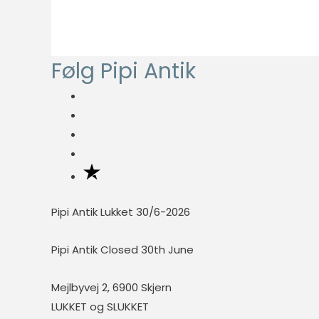
oprindelige
aktuelle
fungere
pris
pris
ordentligt uden
disse cookies.
var:
er:
Følg Pipi Antik
kr. 249,00.
kr. 99,60.
Statistisk
Statistisk
cookies
hjælper
webstedsejere
med at forstå,
hvordan de
besøgende
Pipi Antik Lukket 30/6-2026
interagerer
med
Pipi Antik Closed 30th June
hjemmesider
ved at
Mejlbyvej 2, 6900 Skjern
indsamle og
rapportere
LUKKET og SLUKKET