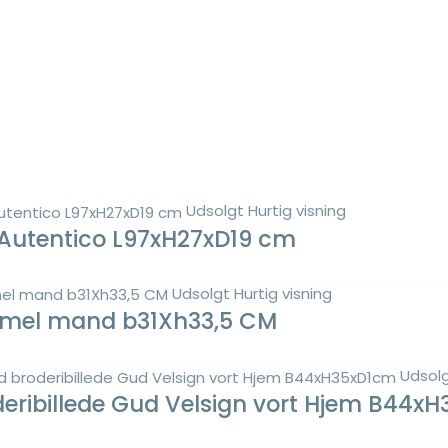
Udsolgt
Hurtig visning
 Autentico L97xH27xD19 cm
Udsolgt
Hurtig visning
mmel mand b31Xh33,5 CM
Udsol
ibillede Gud Velsign vort Hjem B44x