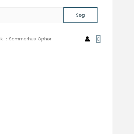
Søg
ik
Sommerhus
Ophør
0