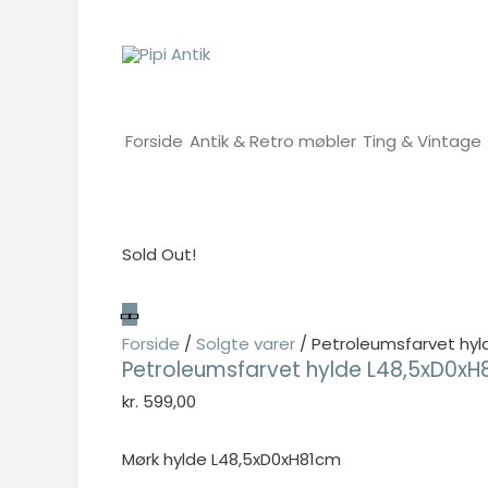
Gå
til
indholdet
Forside
Antik & Retro møbler
Ting & Vintage
Sold Out!
Forside
/
Solgte varer
/ Petroleumsfarvet hy
Petroleumsfarvet hylde L48,5xD0x
kr.
599,00
Mørk hylde L48,5xD0xH81cm