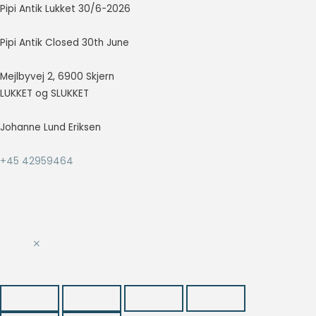
Pipi Antik Lukket 30/6-2026
så godt som
muligt under
dit besøg.
Pipi Antik Closed 30th June
Hvis du
nægter disse
Mejlbyvej 2, 6900 Skjern
cookies,
LUKKET og SLUKKET
forsvinder en
del
funktionalitet
Johanne Lund Eriksen
fra
hjemmesiden.
+45 42959464
Marketing
Marketing
cookies
bruges til at
spore
besøgende
på tværs af
websites.
Hensigten er