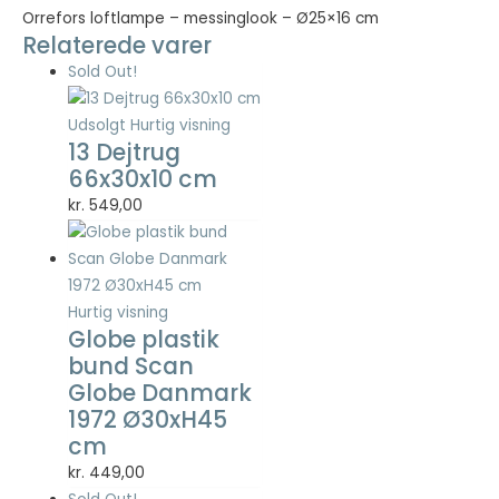
Orrefors loftlampe – messinglook – Ø25×16 cm
Relaterede varer
Nødvendig
Sold Out!
Nødvendige
cookies hjælper
med at gøre en
Udsolgt
Hurtig visning
hjemmeside
13 Dejtrug
brugbar ved at
66x30x10 cm
aktivere
kr.
549,00
grundlæggende
funktioner
såsom side-
navigation og
adgang til sikre
Hurtig visning
områder af
Globe plastik
hjemmesiden.
bund Scan
Hjemmesiden
Globe Danmark
kan ikke fungere
ordentligt uden
1972 Ø30xH45
disse cookies.
cm
kr.
449,00