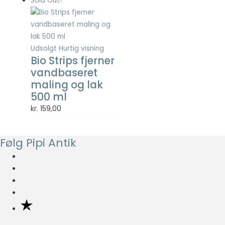
Sold Out!
Statistisk
Statistisk
cookies
hjælper
webstedsejere
Udsolgt
Hurtig visning
med at forstå,
Bio Strips fjerner
hvordan de
vandbaseret
besøgende
maling og lak
interagerer
500 ml
med
hjemmesider
kr.
159,00
ved at
indsamle og
rapportere
Følg Pipi Antik
oplysninger
anonymt.
Oplevelse
For at vores
hjemmeside
skal fungere