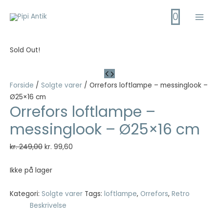
Gå
0
til
Main
indholdet
Men
Sold Out!
Forside
/
Solgte varer
/ Orrefors loftlampe – messinglook –
Ø25×16 cm
Orrefors loftlampe –
messinglook – Ø25×16 cm
Den
Den
kr.
249,00
kr.
99,60
oprindelige
aktuelle
pris
pris
Ikke på lager
var:
er:
kr. 249,00.
kr. 99,60.
Kategori:
Solgte varer
Tags:
loftlampe
,
Orrefors
,
Retro
Beskrivelse