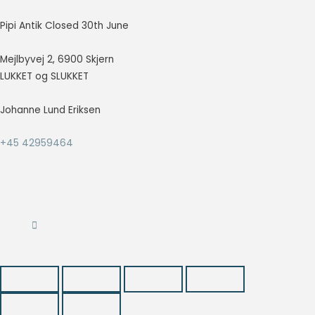
så godt som
muligt under
Pipi Antik Closed 30th June
dit besøg.
Hvis du
Mejlbyvej 2, 6900 Skjern
nægter disse
LUKKET og SLUKKET
cookies,
forsvinder en
del
Johanne Lund Eriksen
funktionalitet
fra
+45 42959464
hjemmesiden.
Marketing
Marketing
cookies
bruges til at
spore
besøgende
på tværs af
websites.
Hensigten er