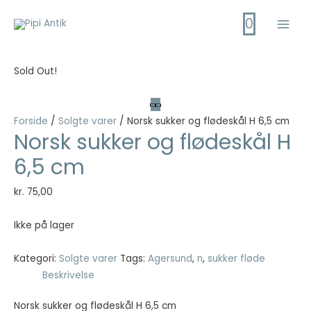
Gå
0
til
Main
indholdet
Men
Sold Out!
Forside
/
Solgte varer
/ Norsk sukker og flødeskål H 6,5 cm
Norsk sukker og flødeskål H
6,5 cm
kr.
75,00
Ikke på lager
Kategori:
Solgte varer
Tags:
Agersund
,
n
,
sukker fløde
Beskrivelse
Norsk sukker og flødeskål H 6,5 cm