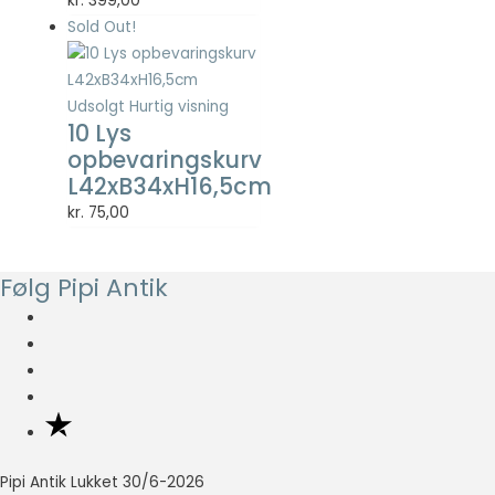
kr.
399,00
Statistisk
Sold Out!
Statistisk
cookies
hjælper
webstedsejere
Udsolgt
Hurtig visning
med at forstå,
10 Lys
hvordan de
opbevaringskurv
besøgende
L42xB34xH16,5cm
interagerer
med
kr.
75,00
hjemmesider
ved at
indsamle og
Følg Pipi Antik
rapportere
oplysninger
anonymt.
Oplevelse
For at vores
hjemmeside
Pipi Antik Lukket 30/6-2026
skal fungere