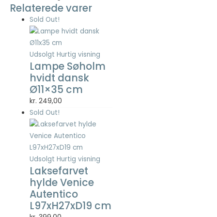
Relaterede varer
Sold Out!
Nødvendig
Nødvendige
cookies hjælper
med at gøre en
Udsolgt
Hurtig visning
hjemmeside
Lampe Søholm
brugbar ved at
hvidt dansk
aktivere
Ø11×35 cm
grundlæggende
kr.
249,00
funktioner
såsom side-
Sold Out!
navigation og
adgang til sikre
områder af
hjemmesiden.
Udsolgt
Hurtig visning
Hjemmesiden
Laksefarvet
kan ikke fungere
ordentligt uden
hylde Venice
disse cookies.
Autentico
L97xH27xD19 cm