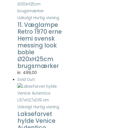
Statistisk
Statistisk
cookies
Udsolgt
Hurtig visning
hjælper
11. Væglampe
webstedsejere
Retro 1970 erne
med at forstå,
Hemi svensk
hvordan de
besøgende
messing look
interagerer
boble
med
Ø20xH25cm
hjemmesider
brugsmærker
ved at
indsamle og
kr.
499,00
rapportere
Sold Out!
oplysninger
anonymt.
Udsolgt
Hurtig visning
Oplevelse
Laksefarvet
For at vores
hylde Venice
hjemmeside
Autentico
skal fungere