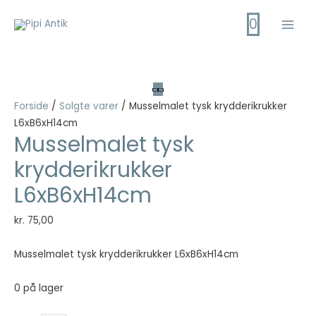
Gå
0
til
Main
indholdet
Men
Forside
/
Solgte varer
/ Musselmalet tysk krydderikrukker
L6xB6xH14cm
Musselmalet tysk
krydderikrukker
L6xB6xH14cm
kr.
75,00
Musselmalet tysk krydderikrukker L6xB6xH14cm
0 på lager