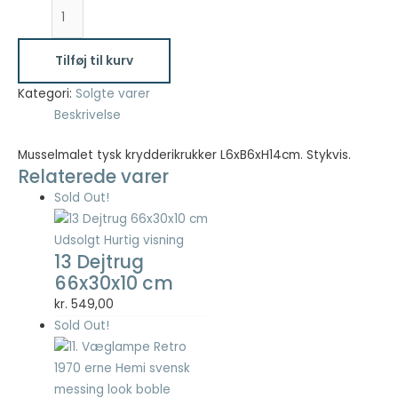
Musselmalet
tysk
Nødvendig
krydderikrukker
Tilføj til kurv
Nødvendige
L6xB6xH14cm
cookies hjælper
antal
Kategori:
Solgte varer
med at gøre en
Beskrivelse
hjemmeside
brugbar ved at
aktivere
Musselmalet tysk krydderikrukker L6xB6xH14cm. Stykvis.
grundlæggende
Relaterede varer
funktioner
Sold Out!
såsom side-
navigation og
Udsolgt
Hurtig visning
adgang til sikre
13 Dejtrug
områder af
hjemmesiden.
66x30x10 cm
Hjemmesiden
kr.
549,00
kan ikke fungere
Sold Out!
ordentligt uden
disse cookies.