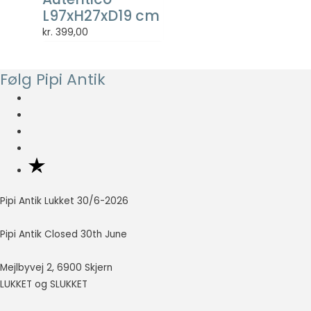
så godt som
L97xH27xD19 cm
muligt under
kr.
399,00
dit besøg.
Hvis du
nægter disse
Følg Pipi Antik
cookies,
forsvinder en
del
funktionalitet
fra
hjemmesiden.
Marketing
Pipi Antik Lukket 30/6-2026
Marketing
cookies
Pipi Antik Closed 30th June
bruges til at
spore
besøgende
Mejlbyvej 2, 6900 Skjern
på tværs af
LUKKET og SLUKKET
websites.
Hensigten er