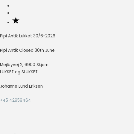
så godt som
muligt under
dit besøg.
Hvis du
nægter disse
cookies,
Pipi Antik Lukket 30/6-2026
forsvinder en
del
Pipi Antik Closed 30th June
funktionalitet
fra
hjemmesiden.
Mejlbyvej 2, 6900 Skjern
LUKKET og SLUKKET
Marketing
Johanne Lund Eriksen
Marketing
cookies
+45 42959464
bruges til at
spore
besøgende
på tværs af
websites.
Hensigten er