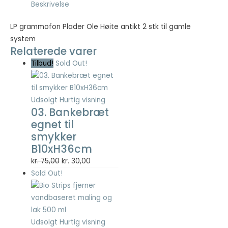
Beskrivelse
Nødvendig
LP grammofon Plader Ole Høite antikt 2 stk til gamle
Nødvendige
system
cookies hjælper
Relaterede varer
med at gøre en
Tilbud!
Sold Out!
hjemmeside
brugbar ved at
aktivere
grundlæggende
Udsolgt
Hurtig visning
funktioner
03. Bankebræt
såsom side-
egnet til
navigation og
smykker
adgang til sikre
B10xH36cm
områder af
hjemmesiden.
Den
Den
kr.
75,00
kr.
30,00
Hjemmesiden
oprindelige
aktuelle
Sold Out!
kan ikke fungere
pris
pris
ordentligt uden
var:
er:
disse cookies.
kr. 75,00.
kr. 30,00.
Udsolgt
Hurtig visning