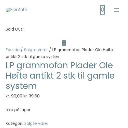
Gå
0
til
Main
indholdet
Men
Sold Out!
Forside
/
Solgte varer
/ LP grammofon Plader Ole Høite
antikt 2 stk til gamle system
LP grammofon Plader Ole
Høite antikt 2 stk til gamle
system
Den
Den
kr.
99,00
kr.
39,60
oprindelige
aktuelle
pris
pris
Ikke på lager
var:
er:
kr. 99,00.
kr. 39,60.
Kategori:
Solgte varer