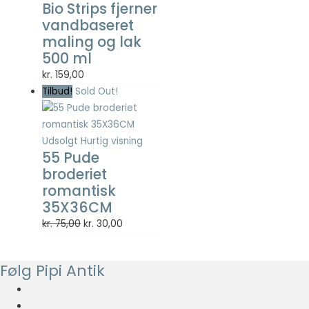
Bio Strips fjerner
Statistisk
vandbaseret
Statistisk
cookies
maling og lak
hjælper
500 ml
webstedsejere
kr.
159,00
med at forstå,
hvordan de
Tilbud!
Sold Out!
besøgende
interagerer
med
Udsolgt
Hurtig visning
hjemmesider
55 Pude
ved at
broderiet
indsamle og
romantisk
rapportere
oplysninger
35X36CM
anonymt.
Den
Den
kr.
75,00
kr.
30,00
oprindelige
aktuelle
pris
pris
Oplevelse
Følg Pipi Antik
var:
er:
For at vores
kr. 75,00.
kr. 30,00.
hjemmeside
skal fungere