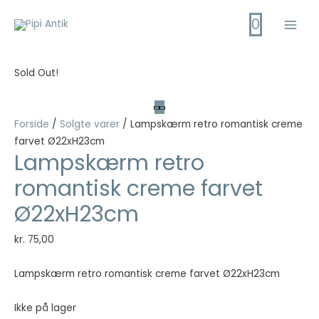
Gå
0
til
Main
indholdet
Men
Sold Out!
Forside
/
Solgte varer
/ Lampskærm retro romantisk creme
farvet Ø22xH23cm
Lampskærm retro
romantisk creme farvet
Ø22xH23cm
kr.
75,00
Lampskærm retro romantisk creme farvet Ø22xH23cm
Ikke på lager