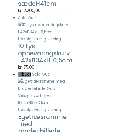
sædeH41cm
Statistisk
Statistisk
kr.
2.200,00
cookies
Sold Out!
hjælper
webstedsejere
med at forstå,
hvordan de
Udsolgt
Hurtig visning
10 Lys
besøgende
interagerer
opbevaringskurv
med
L42xB34xH16,5cm
hjemmesider
kr.
75,00
ved at
indsamle og
Tilbud!
Sold Out!
rapportere
oplysninger
anonymt.
Udsolgt
Hurtig visning
Oplevelse
Egetræsramme
For at vores
med
hjemmeside
broderibillede
skal fungere