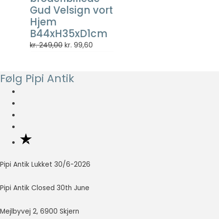
så godt som
Gud Velsign vort
muligt under
Hjem
dit besøg.
B44xH35xD1cm
Hvis du
Den
Den
kr.
249,00
kr.
99,60
nægter disse
cookies,
oprindelige
aktuelle
forsvinder en
pris
pris
del
Følg Pipi Antik
var:
er:
funktionalitet
kr. 249,00.
kr. 99,60.
fra
hjemmesiden.
Marketing
Marketing
cookies
Pipi Antik Lukket 30/6-2026
bruges til at
spore
besøgende
Pipi Antik Closed 30th June
på tværs af
websites.
Mejlbyvej 2, 6900 Skjern
Hensigten er