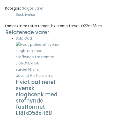
Kategori:
Solgte varer
Nødvendig
Beskrivelse
Nødvendige
cookies hjælper
Lampskærm retro romantisk creme farvet Ø22xH23cm
med at gøre en
Relaterede varer
hjemmeside
Sold Out!
brugbar ved at
aktivere
grundlæggende
funktioner
såsom side-
navigation og
adgang til sikre
områder af
Udsolgt
Hurtig visning
hjemmesiden.
Hvidt patineret
Hjemmesiden
svensk
kan ikke fungere
slagbænk med
ordentligt uden
stofhynde
disse cookies.
fasttømret
L181xD58xH68