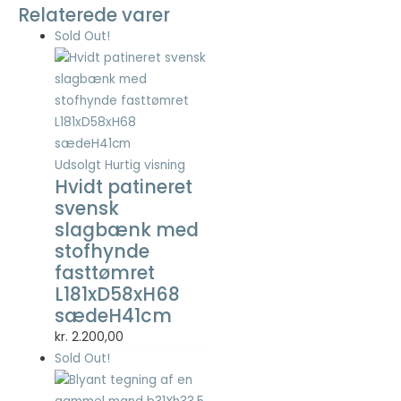
Relaterede varer
Sold Out!
Udsolgt
Hurtig visning
Hvidt patineret
svensk
slagbænk med
stofhynde
fasttømret
L181xD58xH68
sædeH41cm
kr.
2.200,00
Sold Out!