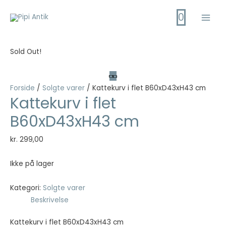
Gå
0
til
Main
indholdet
Men
Sold Out!
Forside
/
Solgte varer
/ Kattekurv i flet B60xD43xH43 cm
Kattekurv i flet
B60xD43xH43 cm
kr.
299,00
Ikke på lager
Kategori:
Solgte varer
Beskrivelse
Kattekurv i flet B60xD43xH43 cm