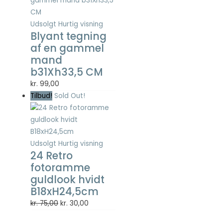
Udsolgt
Hurtig visning
Blyant tegning
af en gammel
mand
b31Xh33,5 CM
kr.
99,00
Tilbud!
Sold Out!
Udsolgt
Hurtig visning
24 Retro
fotoramme
guldlook hvidt
B18xH24,5cm
Den
Den
kr.
75,00
kr.
30,00
oprindelige
aktuelle