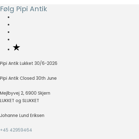
pris
pris
Følg Pipi Antik
var:
er:
kr. 75,00.
kr. 30,00.
Pipi Antik Lukket 30/6-2026
Pipi Antik Closed 30th June
Mejlbyvej 2, 6900 Skjern
LUKKET og SLUKKET
Johanne Lund Eriksen
+45 42959464