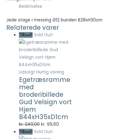
Beskrivelse
Nødvendig
Jøde stage i messing Ø12 bunden B28xH30cm
Nødvendige
Relaterede varer
cookies hjælper
med at gøre en
Tilbud!
Sold Out!
hjemmeside
brugbar ved at
aktivere
grundlæggende
funktioner
såsom side-
Udsolgt
Hurtig visning
navigation og
Egetræsramme
adgang til sikre
med
områder af
broderibillede
hjemmesiden.
Gud Velsign vort
Hjemmesiden
Hjem
kan ikke fungere
ordentligt uden
B44xH35xD1cm
disse cookies.
Den
Den
kr.
249,00
kr.
99,60
oprindelige
aktuelle
Tilbud!
Sold Out!
pris
pris