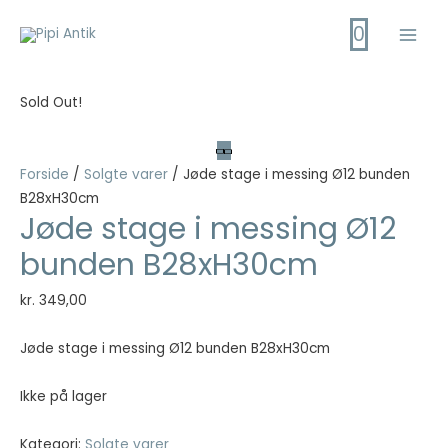
Gå
0
til
Main
indholdet
Men
Sold Out!
Forside
/
Solgte varer
/ Jøde stage i messing Ø12 bunden
B28xH30cm
Jøde stage i messing Ø12
bunden B28xH30cm
kr.
349,00
Jøde stage i messing Ø12 bunden B28xH30cm
Ikke på lager
Kategori:
Solgte varer