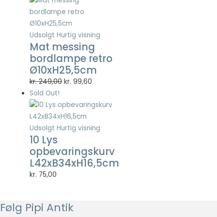
Statistisk
var:
er:
Statistisk
kr. 249,00.
kr. 99,60.
cookies
hjælper
Udsolgt
Hurtig visning
Mat messing
webstedsejere
med at forstå,
bordlampe retro
hvordan de
Ø10xH25,5cm
besøgende
Den
Den
kr.
249,00
kr.
99,60
interagerer
oprindelige
aktuelle
med
Sold Out!
hjemmesider
pris
pris
ved at
var:
er:
indsamle og
kr. 249,00.
kr. 99,60.
Udsolgt
Hurtig visning
rapportere
10 Lys
oplysninger
opbevaringskurv
anonymt.
L42xB34xH16,5cm
kr.
75,00
Oplevelse
For at vores
hjemmeside
Følg Pipi Antik
skal fungere