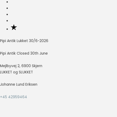
så godt som
muligt under
dit besøg.
Hvis du
nægter disse
cookies,
forsvinder en
del
Pipi Antik Lukket 30/6-2026
funktionalitet
fra
Pipi Antik Closed 30th June
hjemmesiden.
Mejlbyvej 2, 6900 Skjern
LUKKET og SLUKKET
Marketing
Marketing
cookies
Johanne Lund Eriksen
bruges til at
spore
+45 42959464
besøgende
på tværs af
websites.
Hensigten er