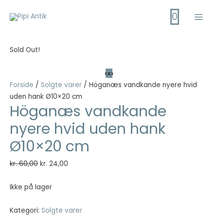
Gå
0
til
Main
indholdet
Men
Sold Out!
Forside
/
Solgte varer
/ Höganæs vandkande nyere hvid
uden hank Ø10×20 cm
Höganæs vandkande
nyere hvid uden hank
Ø10×20 cm
Den
Den
kr.
60,00
kr.
24,00
oprindelige
aktuelle
pris
pris
Ikke på lager
var:
er:
kr. 60,00.
kr. 24,00.
Kategori:
Solgte varer