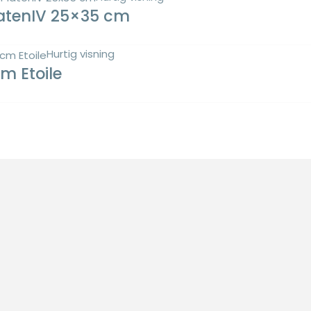
latenIV 25×35 cm
Hurtig visning
m Etoile