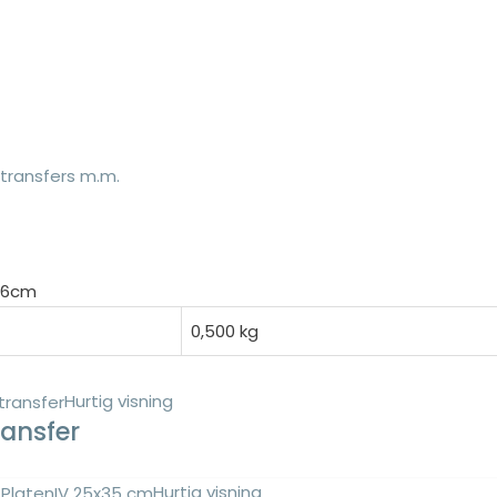
transfers m.m.
,86cm
0,500 kg
Hurtig visning
ansfer
Hurtig visning