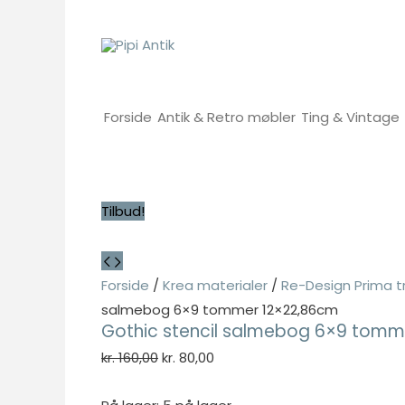
Gå
til
indholdet
Forside
Antik & Retro møbler
Ting & Vintage
Tilbud!
Forside
/
Krea materialer
/
Re-Design Prima t
salmebog 6×9 tommer 12×22,86cm
Gothic stencil salmebog 6×9 tomm
Den
Den
kr.
160,00
kr.
80,00
oprindelige
aktuelle