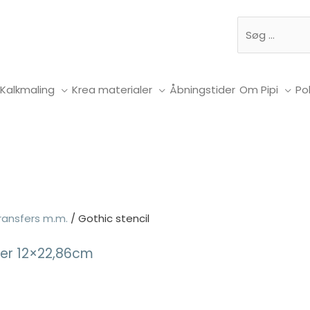
Søg
Kalkmaling
Krea materialer
Åbningstider
Om Pipi
Pol
ransfers m.m.
/ Gothic stencil
er 12×22,86cm