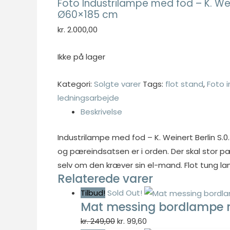
Foto Industrilampe med fod – K. Wein
fungere
Ø60×185 cm
ordentligt uden
kr.
2.000,00
disse cookies.
Ikke på lager
Statistisk
Statistisk
Kategori:
Solgte varer
Tags:
flot stand
,
Foto 
cookies
ledningsarbejde
hjælper
Beskrivelse
webstedsejere
med at forstå,
Industrilampe med fod – K. Weinert Berlin S.0.
hvordan de
besøgende
og pæreindsatsen er i orden. Der skal stor pæ
interagerer
selv om den kræver sin el-mand. Flot tung la
med
Relaterede varer
hjemmesider
Tilbud!
Sold Out!
ved at
Mat messing bordlampe 
indsamle og
Den
Den
kr.
249,00
kr.
99,60
rapportere