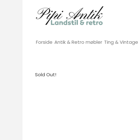
Gå
til
indholdet
Forside
Antik & Retro møbler
Ting & Vintage
Sold Out!