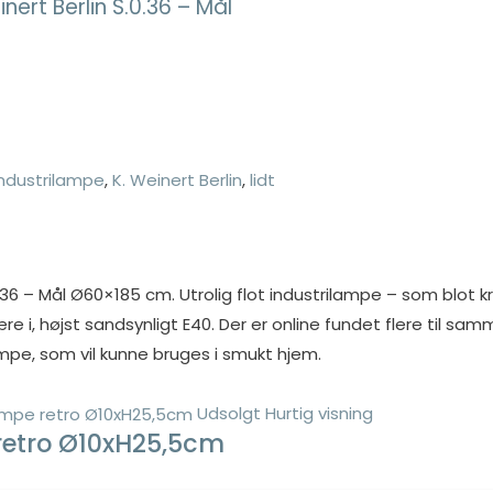
ert Berlin S.0.36 – Mål
industrilampe
,
K. Weinert Berlin
,
lidt
36 – Mål Ø60×185 cm. Utrolig flot industrilampe – som blot kræ
re i, højst sandsynligt E40. Der er online fundet flere til 
mpe, som vil kunne bruges i smukt hjem.
Udsolgt
Hurtig visning
retro Ø10xH25,5cm