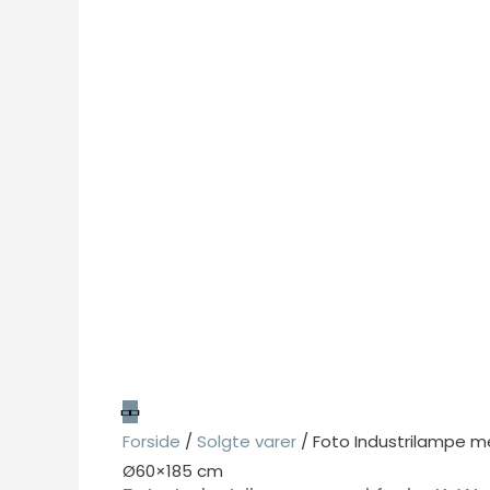
Nødvendig
Nødvendige
cookies hjælper
med at gøre en
hjemmeside
brugbar ved at
aktivere
grundlæggende
funktioner
såsom side-
navigation og
adgang til sikre
områder af
hjemmesiden.
Forside
/
Solgte varer
/ Foto Industrilampe med
Hjemmesiden
Ø60×185 cm
kan ikke