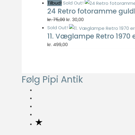
oplysninger
oprindelige
aktuelle
Tilbud!
Sold Out!
anonymt.
24 Retro fotoramme guld
pris
pris
var:
er:
Den
Den
kr.
75,00
kr.
30,00
kr. 249,00.
kr. 99,60.
oprindelige
aktuelle
Sold Out!
Oplevelse
11. Væglampe Retro 1970
pris
pris
For at vores
var:
er:
hjemmeside
kr.
499,00
skal fungere
kr. 75,00.
kr. 30,00.
så godt som
muligt under
dit besøg.
Følg Pipi Antik
Hvis du
nægter disse
cookies,
forsvinder en
del
funktionalitet
fra
hjemmesiden.