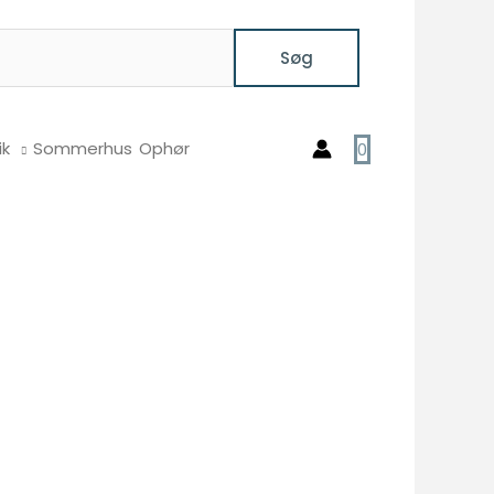
Søg
ik
Sommerhus
Ophør
0