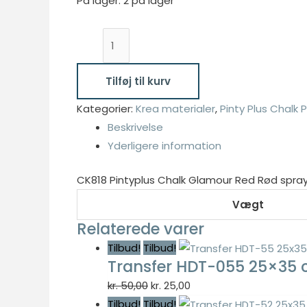
pris
pris
På lager:
2 på lager
var:
er:
CK818
kr. 50,00.
kr. 25,00.
Pintyplus
Nødvendig
Chalk
Nødvendige
Tilføj til kurv
Glamour
cookies hjælper
Kategorier:
Krea materialer
,
Pinty Plus Chalk 
Red
med at gøre en
hjemmeside
Beskrivelse
Rød
brugbar ved at
Yderligere information
spray
aktivere
antal
grundlæggende
CK818 Pintyplus Chalk Glamour Red Rød spra
funktioner
Vægt
såsom side-
navigation og
Relaterede varer
adgang til sikre
Tilbud!
Tilbud!
områder af
Transfer HDT-055 25×35
hjemmesiden.
Hjemmesiden
Den
Den
kr.
50,00
kr.
25,00
kan ikke
oprindelige
aktuelle
Tilbud!
Tilbud!