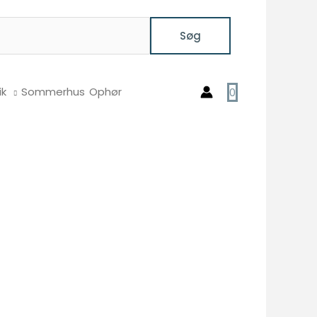
Søg
ik
Sommerhus
Ophør
0