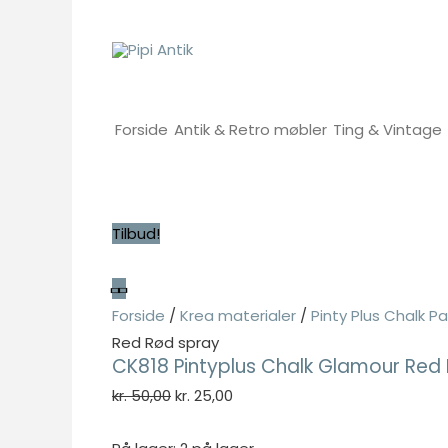
Gå
til
indholdet
Forside
Antik & Retro møbler
Ting & Vintage
Tilbud!
Forside
/
Krea materialer
/
Pinty Plus Chalk Pa
Red Rød spray
CK818 Pintyplus Chalk Glamour Red
Den
Den
kr.
50,00
kr.
25,00
oprindelige
aktuelle