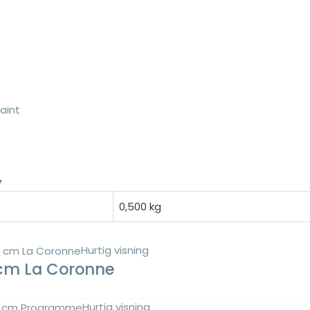
Paint
y
0,500 kg
Hurtig visning
 cm La Coronne
Hurtig visning