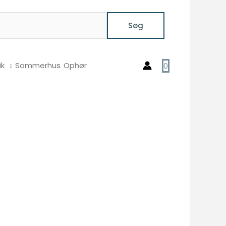
Søg
ik
Sommerhus
Ophør
0