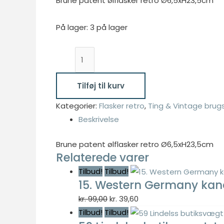
pris
pris
Brune patent ølflasker retro Ø6,5xH23,5cm
var:
er:
På lager:
3 på lager
kr. 25,00.
kr. 12,50.
Nødvendig
Brune
Nødvendige
patent
cookies hjælper
ølflasker
med at gøre en
Tilføj til kurv
hjemmeside
retro
brugbar ved at
Kategorier:
Flasker retro
,
Ting & Vintage brugs
Ø6,5xH23,5cm
aktivere
Beskrivelse
antal
grundlæggende
funktioner
Brune patent ølflasker retro Ø6,5xH23,5cm
såsom side-
Relaterede varer
navigation og
Tilbud!
Tilbud!
adgang til sikre
15. Western Germany kande
områder af
hjemmesiden.
Den
Den
kr.
99,00
kr.
39,60
Hjemmesiden
oprindelige
aktuelle
Tilbud!
Tilbud!
kan ikke