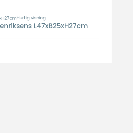
Hurtig visning
 Henriksens L47xB25xH27cm