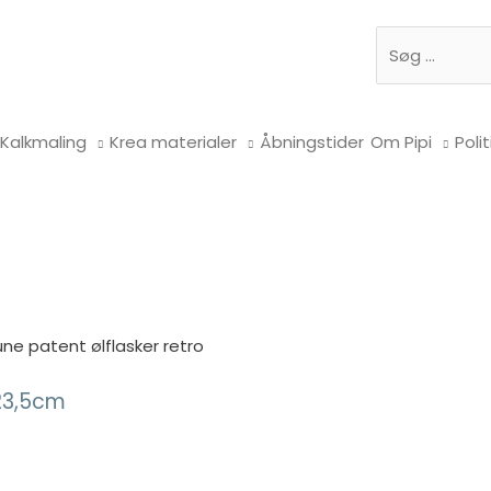
Søg
Kalkmaling
Krea materialer
Åbningstider
Om Pipi
Polit
une patent ølflasker retro
H23,5cm