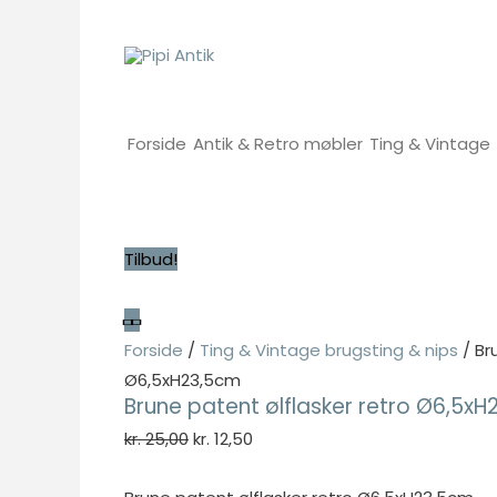
Gå
til
indholdet
Forside
Antik & Retro møbler
Ting & Vintage
Tilbud!
Forside
/
Ting & Vintage brugsting & nips
/ Br
Ø6,5xH23,5cm
Brune patent ølflasker retro Ø6,5x
Den
Den
kr.
25,00
kr.
12,50
oprindelige
aktuelle