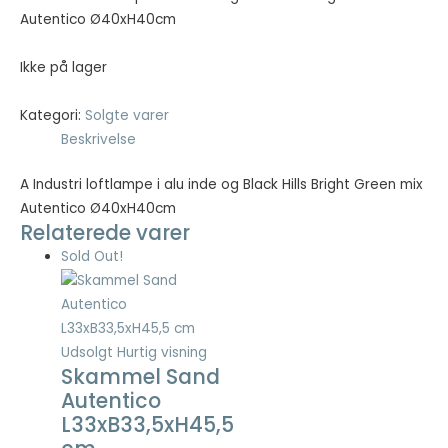
var:
er:
Autentico Ø40xH40cm
kr. 499,00.
kr. 199,60.
Nødvendig
Ikke på lager
Nødvendige
cookies hjælper
med at gøre en
Kategori:
Solgte varer
hjemmeside
Beskrivelse
brugbar ved at
aktivere
A Industri loftlampe i alu inde og Black Hills Bright Green mix
grundlæggende
Autentico Ø40xH40cm
funktioner
Relaterede varer
såsom side-
navigation og
Sold Out!
adgang til sikre
områder af
hjemmesiden.
Hjemmesiden
kan ikke fungere
Udsolgt
Hurtig visning
Skammel Sand
ordentligt uden
disse cookies.
Autentico
L33xB33,5xH45,5