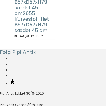
B57xD57xH79
så godt som
sædet 45
muligt under
cm2655
dit besøg.
Hvis du
Kurvestol i flet
nægter disse
B57xD57xH79
cookies,
sædet 45 cm
forsvinder en
Den
Den
kr.
349,00
kr.
139,60
del
funktionalitet
oprindelige
aktuelle
fra
pris
pris
hjemmesiden.
Følg Pipi Antik
var:
er:
kr. 349,00.
kr. 139,60.
Marketing
Marketing
cookies
bruges til at
spore
besøgende
Pipi Antik Lukket 30/6-2026
på tværs af
websites.
Hensigten er
Pipi Antik Closed 30th June