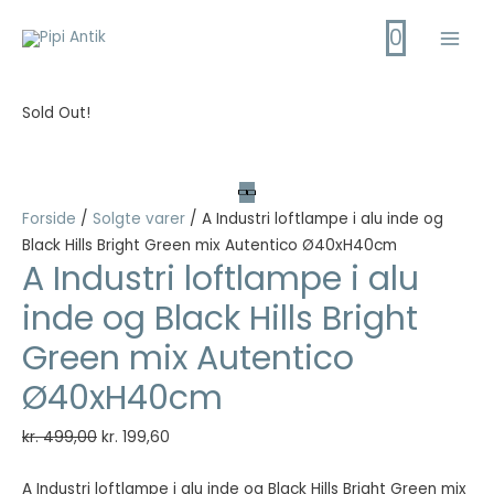
Gå
0
til
Main
indholdet
Men
Sold Out!
Forside
/
Solgte varer
/ A Industri loftlampe i alu inde og
Black Hills Bright Green mix Autentico Ø40xH40cm
A Industri loftlampe i alu
inde og Black Hills Bright
Green mix Autentico
Ø40xH40cm
Den
Den
kr.
499,00
kr.
199,60
oprindelige
aktuelle
pris
pris
A Industri loftlampe i alu inde og Black Hills Bright Green mix