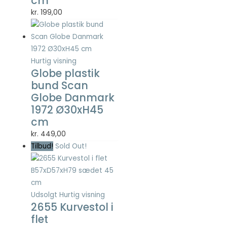
cm
Statistisk
kr.
199,00
Statistisk
cookies
hjælper
webstedsejere
med at forstå,
Hurtig visning
hvordan de
Globe plastik
besøgende
bund Scan
interagerer
Globe Danmark
med
1972 Ø30xH45
hjemmesider
ved at
cm
indsamle og
kr.
449,00
rapportere
Tilbud!
Sold Out!
oplysninger
anonymt.
Oplevelse
Udsolgt
Hurtig visning
For at vores
2655 Kurvestol i
hjemmeside
flet
skal fungere