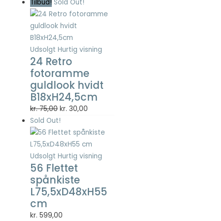
Tilbud!
Sold Out!
Nødvendig
Nødvendige
cookies hjælper
Udsolgt
Hurtig visning
med at gøre en
24 Retro
hjemmeside
fotoramme
brugbar ved at
guldlook hvidt
aktivere
grundlæggende
B18xH24,5cm
funktioner
Den
Den
kr.
75,00
kr.
30,00
såsom side-
oprindelige
aktuelle
Sold Out!
navigation og
pris
pris
adgang til sikre
områder af
var:
er:
hjemmesiden.
kr. 75,00.
kr. 30,00.
Udsolgt
Hurtig visning
Hjemmesiden
56 Flettet
kan ikke fungere
spånkiste
ordentligt uden
L75,5xD48xH55
disse cookies.
cm
kr.
599,00