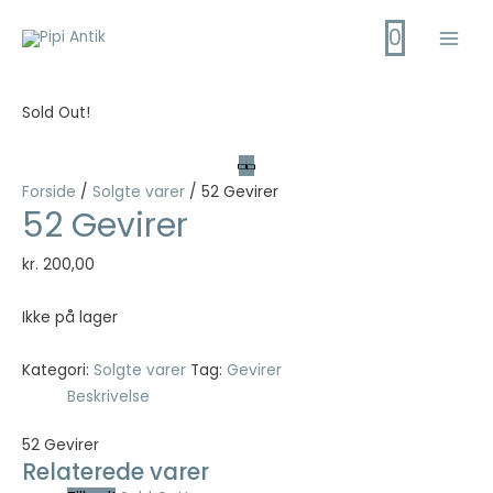
Gå
0
til
Main
indholdet
Men
Sold Out!
Forside
/
Solgte varer
/ 52 Gevirer
52 Gevirer
kr.
200,00
Ikke på lager
Kategori:
Solgte varer
Tag:
Gevirer
Beskrivelse
52 Gevirer
Relaterede varer