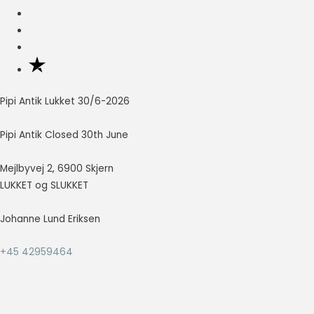
så godt som
muligt under
dit besøg.
Hvis du
nægter disse
cookies,
forsvinder en
Pipi Antik Lukket 30/6-2026
del
funktionalitet
Pipi Antik Closed 30th June
fra
hjemmesiden.
Mejlbyvej 2, 6900 Skjern
LUKKET og SLUKKET
Marketing
Marketing
Johanne Lund Eriksen
cookies
bruges til at
+45 42959464
spore
besøgende
på tværs af
websites.
Hensigten er