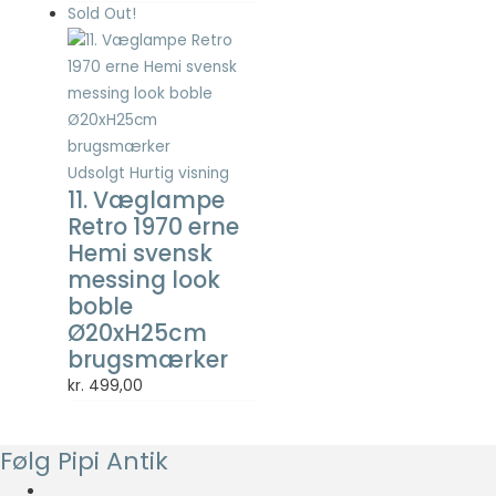
Statistisk
Sold Out!
Statistisk
cookies
hjælper
webstedsejere
med at forstå,
hvordan de
besøgende
Udsolgt
Hurtig visning
interagerer
11. Væglampe
med
Retro 1970 erne
hjemmesider
Hemi svensk
ved at
messing look
indsamle og
boble
rapportere
oplysninger
Ø20xH25cm
anonymt.
brugsmærker
kr.
499,00
Oplevelse
For at vores
Følg Pipi Antik
hjemmeside
skal fungere