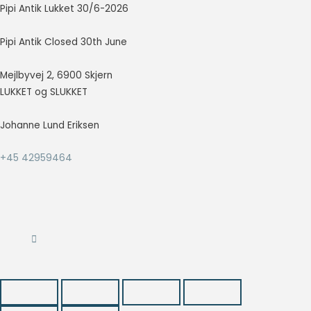
Pipi Antik Lukket 30/6-2026
så godt som
muligt under
dit besøg.
Pipi Antik Closed 30th June
Hvis du
nægter disse
Mejlbyvej 2, 6900 Skjern
cookies,
LUKKET og SLUKKET
forsvinder en
del
funktionalitet
Johanne Lund Eriksen
fra
hjemmesiden.
+45 42959464
Marketing
Marketing
cookies
bruges til at
spore
besøgende
på tværs af
websites.
Hensigten er