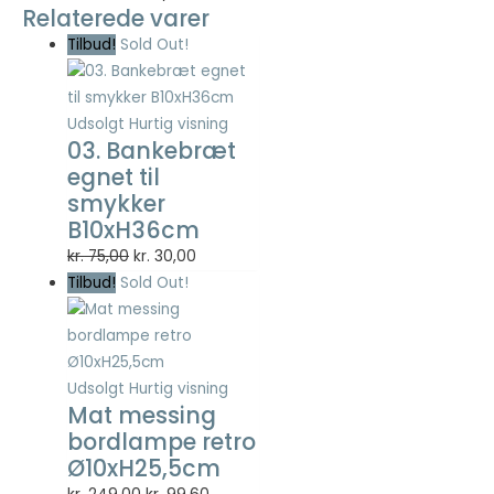
Relaterede varer
Tilbud!
Sold Out!
Nødvendig
Nødvendige
cookies hjælper
med at gøre en
Udsolgt
Hurtig visning
hjemmeside
03. Bankebræt
brugbar ved at
egnet til
aktivere
smykker
grundlæggende
B10xH36cm
funktioner
såsom side-
Den
Den
kr.
75,00
kr.
30,00
navigation og
oprindelige
aktuelle
Tilbud!
Sold Out!
adgang til sikre
pris
pris
områder af
var:
er:
hjemmesiden.
kr. 75,00.
kr. 30,00.
Hjemmesiden
kan ikke fungere
Udsolgt
Hurtig visning
ordentligt uden
Mat messing
disse cookies.
bordlampe retro
Ø10xH25,5cm
Den
Den