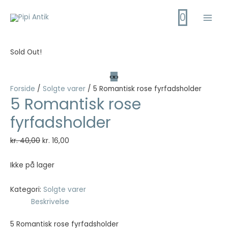
Gå
0
til
Main
indholdet
Men
Sold Out!
Forside
/
Solgte varer
/ 5 Romantisk rose fyrfadsholder
5 Romantisk rose
fyrfadsholder
Den
Den
kr.
40,00
kr.
16,00
oprindelige
aktuelle
pris
pris
Ikke på lager
var:
er:
kr. 40,00.
kr. 16,00.
Kategori:
Solgte varer
Beskrivelse
5 Romantisk rose fyrfadsholder