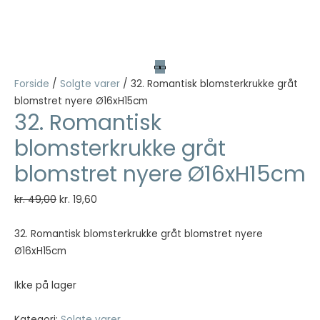
Nødvendig
Nødvendige
cookies hjælper
med at gøre en
Forside
/
Solgte varer
/ 32. Romantisk blomsterkrukke gråt
hjemmeside
blomstret nyere Ø16xH15cm
brugbar ved at
32. Romantisk
aktivere
grundlæggende
blomsterkrukke gråt
funktioner
såsom side-
blomstret nyere Ø16xH15cm
navigation og
adgang til sikre
Den
Den
kr.
49,00
kr.
19,60
områder af
oprindelige
aktuelle
hjemmesiden.
pris
pris
32. Romantisk blomsterkrukke gråt blomstret nyere
Hjemmesiden
var:
er:
Ø16xH15cm
kan ikke fungere
ordentligt uden
kr. 49,00.
kr. 19,60.
disse cookies.
Ikke på lager
Kategori:
Solgte varer