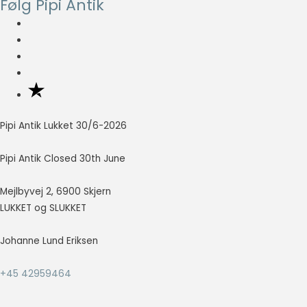
Følg Pipi Antik
at vise
annoncer,
der er
relevante og
engagerende
for den
enkelte
bruger, og
dermed mere
Pipi Antik Lukket 30/6-2026
værdifulde
for udgivere
Pipi Antik Closed 30th June
og
tredjeparts
annoncører.
Mejlbyvej 2, 6900 Skjern
LUKKET og SLUKKET
Johanne Lund Eriksen
+45 42959464