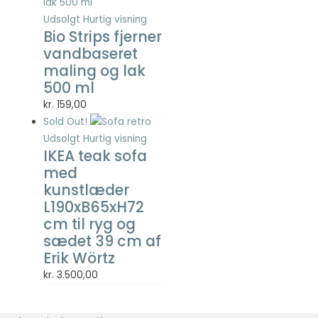
så godt som
Udsolgt
Hurtig visning
muligt under
Bio Strips fjerner
dit besøg.
vandbaseret
Hvis du
nægter disse
maling og lak
cookies,
500 ml
forsvinder en
kr.
159,00
del
Sold Out!
funktionalitet
fra
Udsolgt
Hurtig visning
hjemmesiden.
IKEA teak sofa
med
kunstlæder
Marketing
L190xB65xH72
Marketing
cm til ryg og
cookies
sædet 39 cm af
bruges til at
Erik Wörtz
spore
besøgende
kr.
3.500,00
på tværs af
websites.
Hensigten er