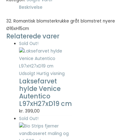
Statistisk
Beskrivelse
Statistisk
cookies
32. Romantisk blomsterkrukke gråt blomstret nyere
hjælper
Ø16xH15cm
webstedsejere
Relaterede varer
med at forstå,
hvordan de
Sold Out!
besøgende
interagerer
med
hjemmesider
ved at
Udsolgt
Hurtig visning
indsamle og
Laksefarvet
rapportere
hylde Venice
oplysninger
Autentico
anonymt.
L97xH27xD19 cm
kr.
399,00
Sold Out!
Oplevelse
For at vores
hjemmeside
skal fungere