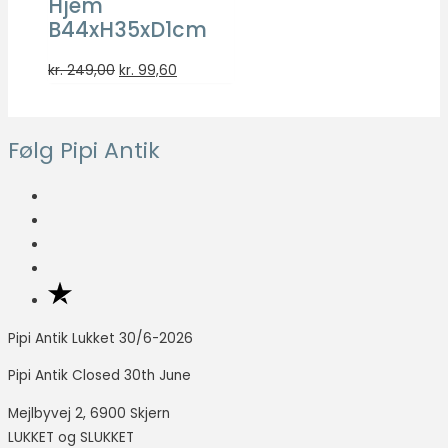
Hjem
så godt som
B44xH35xD1cm
muligt under
dit besøg.
Den
Den
kr.
249,00
kr.
99,60
Hvis du
oprindelige
aktuelle
nægter disse
cookies,
pris
pris
forsvinder en
var:
er:
Følg Pipi Antik
del
kr. 249,00.
kr. 99,60.
funktionalitet
fra
hjemmesiden.
Marketing
Marketing
cookies
Pipi Antik Lukket 30/6-2026
bruges til at
spore
Pipi Antik Closed 30th June
besøgende
på tværs af
Mejlbyvej 2, 6900 Skjern
websites.
LUKKET og SLUKKET
Hensigten er