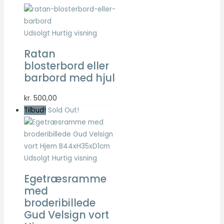
Statistisk
pris
pris
Statistisk
var:
er:
cookies
kr. 75,00.
kr. 30,00.
Udsolgt
Hurtig visning
hjælper
webstedsejere
Ratan
med at forstå,
blosterbord eller
hvordan de
barbord med hjul
besøgende
interagerer
med
kr.
500,00
hjemmesider
Tilbud!
Sold Out!
ved at
indsamle og
rapportere
oplysninger
anonymt.
Udsolgt
Hurtig visning
Egetræsramme
med
Oplevelse
broderibillede
For at vores
hjemmeside
Gud Velsign vort
skal fungere