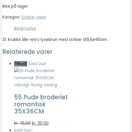
Ikke på lager
Nødvendig
Kategori:
Solgte varer
Nødvendige
cookies hjælper
Beskrivelse
med at gøre en
hjemmeside
31. Krukke lille retro lysebrun med striber Ø9,5xH10cm
brugbar ved at
Relaterede varer
aktivere
grundlæggende
funktioner
Tilbud!
Sold Out!
såsom side-
navigation og
adgang til sikre
Udsolgt
Hurtig visning
områder af
hjemmesiden.
55 Pude broderiet
Hjemmesiden
romantisk
kan ikke fungere
ordentligt uden
35X36CM
disse cookies.
Den
Den
kr.
75,00
kr.
30,00
oprindelige
aktuelle
Sold Out!