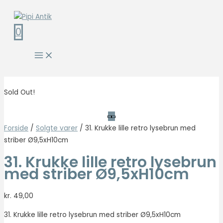
Gå
til
0
indholdet
Main
Menu
Sold Out!
Forside
/
Solgte varer
/ 31. Krukke lille retro lysebrun med
striber Ø9,5xH10cm
31. Krukke lille retro lysebrun
med striber Ø9,5xH10cm
kr.
49,00
31. Krukke lille retro lysebrun med striber Ø9,5xH10cm