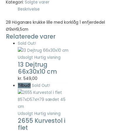
kr. 99,00.
kr. 39,60.
Kategori:
Solgte varer
Beskrivelse
Nødvendig
Nødvendige
28 Höganæs krukke lille med korklåg 1 enfjerdedel
cookies hjælper
Ø9xH9,5cm
med at gøre en
Relaterede varer
hjemmeside
Sold Out!
brugbar ved at
aktivere
grundlæggende
Udsolgt
Hurtig visning
funktioner
13 Dejtrug
såsom side-
66x30x10 cm
navigation og
kr.
549,00
adgang til sikre
områder af
Tilbud!
Sold Out!
hjemmesiden.
Hjemmesiden
kan ikke fungere
ordentligt uden
Udsolgt
Hurtig visning
disse cookies.
2655 Kurvestol i
flet