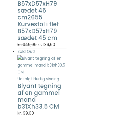
B57xD57xH79
Statistisk
sædet 45
Statistisk
cookies
cm2655
hjælper
Kurvestol i flet
webstedsejere
B57xD57xH79
med at forstå,
sædet 45 cm
hvordan de
besøgende
Den
Den
kr.
349,00
kr.
139,60
interagerer
oprindelige
aktuelle
Sold Out!
med
pris
pris
hjemmesider
var:
er:
ved at
kr. 349,00.
kr. 139,60.
indsamle og
rapportere
Udsolgt
Hurtig visning
oplysninger
Blyant tegning
anonymt.
af en gammel
mand
b31Xh33,5 CM
Oplevelse
kr.
99,00
For at vores
hjemmeside
skal fungere