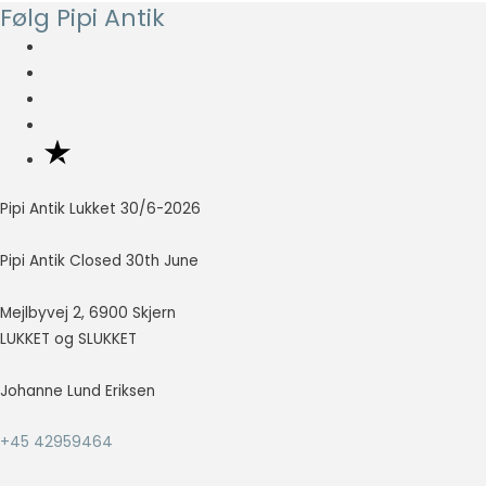
Følg Pipi Antik
så godt som
muligt under
dit besøg.
Hvis du
nægter disse
cookies,
forsvinder en
del
funktionalitet
Pipi Antik Lukket 30/6-2026
fra
hjemmesiden.
Pipi Antik Closed 30th June
Marketing
Mejlbyvej 2, 6900 Skjern
Marketing
LUKKET og SLUKKET
cookies
bruges til at
Johanne Lund Eriksen
spore
besøgende
på tværs af
+45 42959464
websites.
Hensigten er