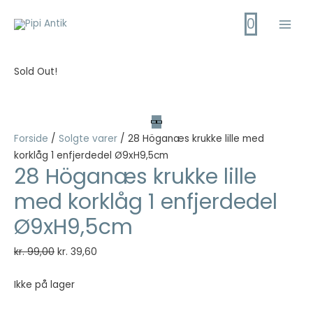
Gå
0
til
Main
indholdet
Men
Sold Out!
Forside
/
Solgte varer
/ 28 Höganæs krukke lille med
korklåg 1 enfjerdedel Ø9xH9,5cm
28 Höganæs krukke lille
med korklåg 1 enfjerdedel
Ø9xH9,5cm
Den
Den
kr.
99,00
kr.
39,60
oprindelige
aktuelle
pris
pris
Ikke på lager
var:
er: