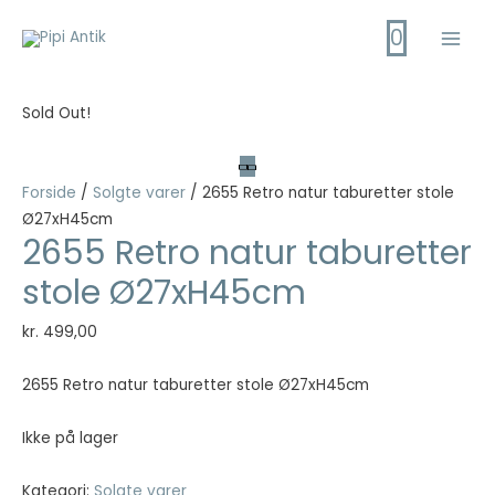
Gå
0
til
Main
indholdet
Men
Sold Out!
Forside
/
Solgte varer
/ 2655 Retro natur taburetter stole
Ø27xH45cm
2655 Retro natur taburetter
stole Ø27xH45cm
kr.
499,00
2655 Retro natur taburetter stole Ø27xH45cm
Ikke på lager
Kategori:
Solgte varer