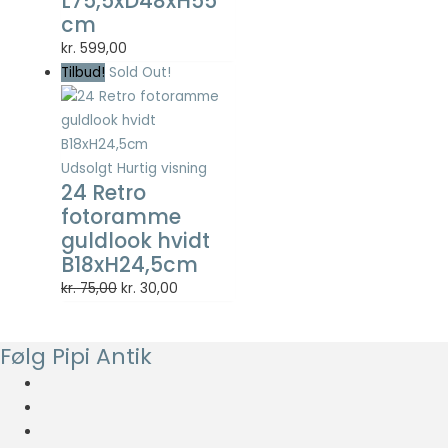
L75,5xD48xH55
Statistisk
cm
Statistisk
kr.
599,00
cookies
hjælper
Tilbud!
Sold Out!
webstedsejere
med at forstå,
hvordan de
besøgende
Udsolgt
Hurtig visning
interagerer
24 Retro
med
fotoramme
hjemmesider
ved at
guldlook hvidt
indsamle og
B18xH24,5cm
rapportere
Den
Den
kr.
75,00
kr.
30,00
oplysninger
oprindelige
aktuelle
anonymt.
pris
pris
Følg Pipi Antik
var:
er:
Oplevelse
kr. 75,00.
kr. 30,00.
For at vores
hjemmeside
skal fungere