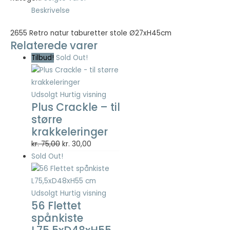
Beskrivelse
Nødvendig
2655 Retro natur taburetter stole Ø27xH45cm
Nødvendige
Relaterede varer
cookies hjælper
med at gøre en
Tilbud!
Sold Out!
hjemmeside
brugbar ved at
aktivere
Udsolgt
Hurtig visning
grundlæggende
Plus Crackle – til
funktioner
større
såsom side-
navigation og
krakkeleringer
adgang til sikre
Den
Den
kr.
75,00
kr.
30,00
områder af
oprindelige
aktuelle
Sold Out!
hjemmesiden.
pris
pris
Hjemmesiden
kan ikke fungere
var:
er:
ordentligt uden
kr. 75,00.
kr. 30,00.
Udsolgt
Hurtig visning
disse cookies.
56 Flettet
spånkiste