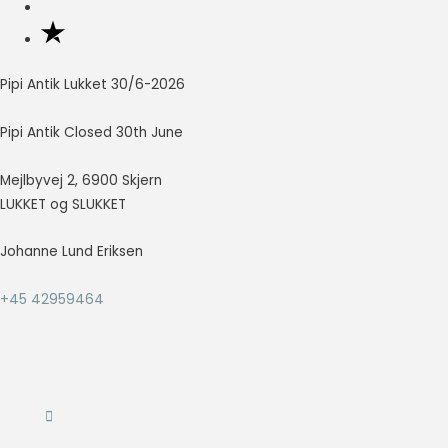
så godt som
muligt under
dit besøg.
Hvis du
Pipi Antik Lukket 30/6-2026
nægter disse
cookies,
Pipi Antik Closed 30th June
forsvinder en
del
funktionalitet
Mejlbyvej 2, 6900 Skjern
fra
LUKKET og SLUKKET
hjemmesiden.
Johanne Lund Eriksen
Marketing
+45 42959464
Marketing
cookies
bruges til at
spore
besøgende
på tværs af
websites.
Hensigten er