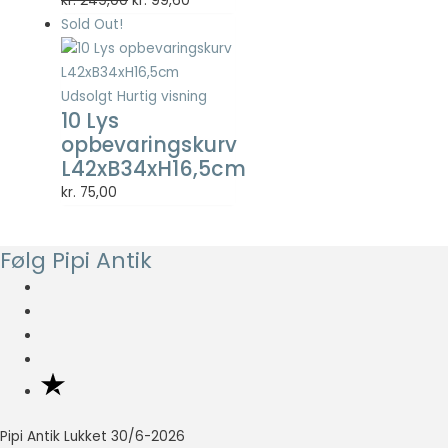
kr.
249,00
kr.
99,60
Statistisk
oprindelige
aktuelle
Sold Out!
Statistisk
pris
pris
cookies
var:
er:
hjælper
webstedsejere
kr. 249,00.
kr. 99,60.
Udsolgt
Hurtig visning
med at forstå,
10 Lys
hvordan de
opbevaringskurv
besøgende
L42xB34xH16,5cm
interagerer
med
kr.
75,00
hjemmesider
ved at
indsamle og
Følg Pipi Antik
rapportere
oplysninger
anonymt.
Oplevelse
For at vores
hjemmeside
Pipi Antik Lukket 30/6-2026
skal fungere