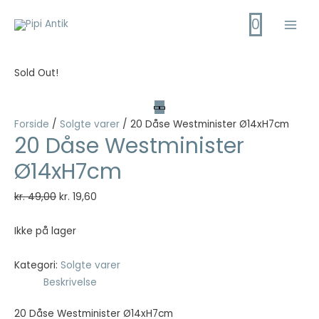
Gå
0
til
Main
indholdet
Men
Sold Out!
Forside
/
Solgte varer
/ 20 Dåse Westminister Ø14xH7cm
20 Dåse Westminister
Ø14xH7cm
Den
Den
kr.
49,00
kr.
19,60
oprindelige
aktuelle
pris
pris
Ikke på lager
var:
er:
kr. 49,00.
kr. 19,60.
Kategori:
Solgte varer
Beskrivelse
20 Dåse Westminister Ø14xH7cm