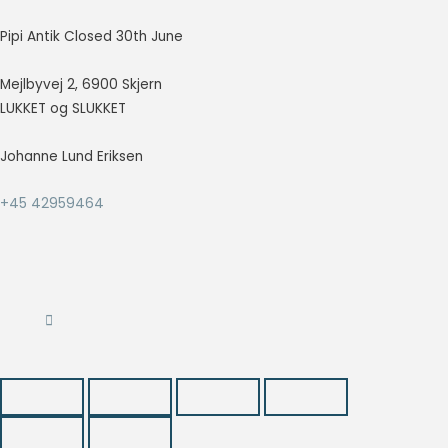
så godt som
muligt under
Pipi Antik Closed 30th June
dit besøg.
Hvis du
Mejlbyvej 2, 6900 Skjern
nægter disse
LUKKET og SLUKKET
cookies,
forsvinder en
del
Johanne Lund Eriksen
funktionalitet
fra
+45 42959464
hjemmesiden.
Marketing
Marketing
cookies
bruges til at
spore
besøgende
på tværs af
websites.
Hensigten er