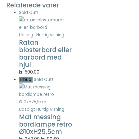
Relaterede varer
Sold Out!
Nødvendig
Nødvendige
cookies hjælper
med at gøre en
Udsolgt
Hurtig visning
hjemmeside
Ratan
brugbar ved at
blosterbord eller
aktivere
barbord med
grundlæggende
hjul
funktioner
såsom side-
kr.
500,00
navigation og
Tilbud!
Sold Out!
adgang til sikre
områder af
hjemmesiden.
Hjemmesiden
kan ikke fungere
Udsolgt
Hurtig visning
ordentligt uden
Mat messing
disse cookies.
bordlampe retro
Ø10xH25,5cm
Den
Den