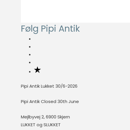
oprindelige
aktuelle
fungere
pris
pris
ordentligt uden
disse cookies.
var:
er:
Følg Pipi Antik
kr. 2.500,00.
kr. 1.000,00.
Statistisk
Statistisk
cookies
hjælper
webstedsejere
med at forstå,
hvordan de
besøgende
Pipi Antik Lukket 30/6-2026
interagerer
med
Pipi Antik Closed 30th June
hjemmesider
ved at
Mejlbyvej 2, 6900 Skjern
indsamle og
LUKKET og SLUKKET
rapportere