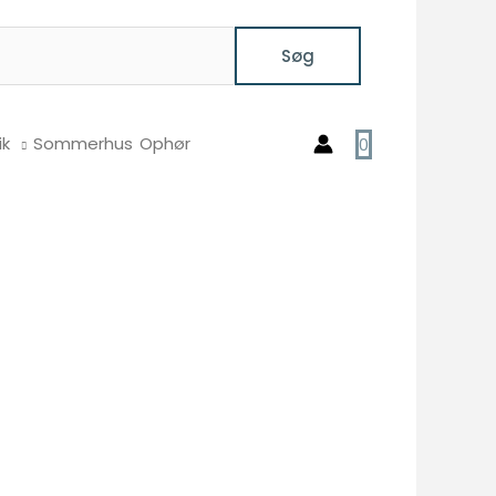
Søg
ik
Sommerhus
Ophør
0