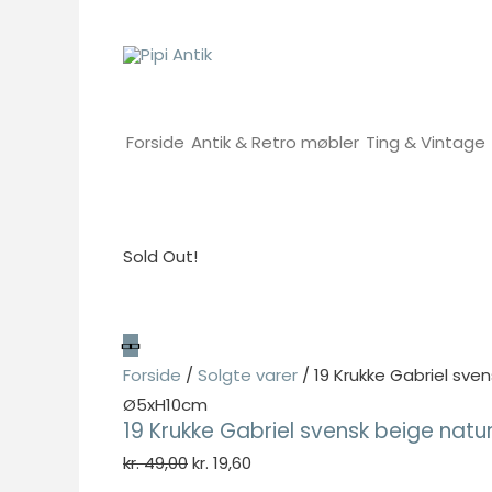
Gå
til
indholdet
Forside
Antik & Retro møbler
Ting & Vintage
Sold Out!
Forside
/
Solgte varer
/ 19 Krukke Gabriel sve
Ø5xH10cm
19 Krukke Gabriel svensk beige nat
Den
Den
kr.
49,00
kr.
19,60
oprindelige
aktuelle