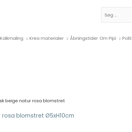
Søg
Kalkmaling
Krea materialer
Åbningstider
Om Pipi
Polit
nsk beige natur rosa blomstret
ur rosa blomstret Ø5xH10cm