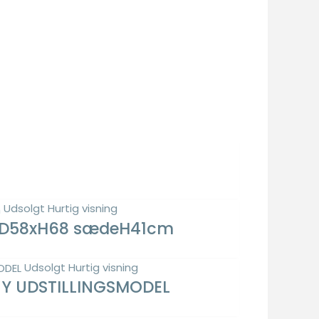
Udsolgt
Hurtig visning
81xD58xH68 sædeH41cm
Udsolgt
Hurtig visning
t NY UDSTILLINGSMODEL