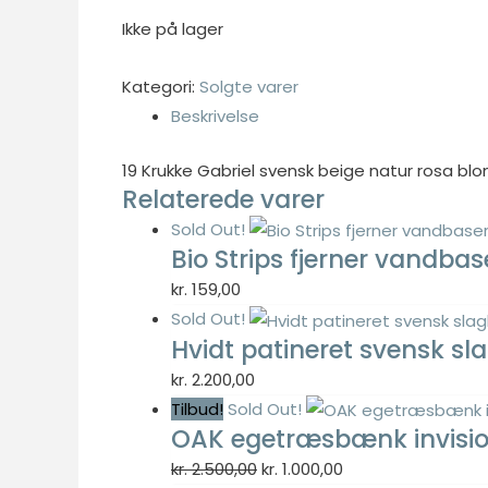
pris
pris
Ikke på lager
var:
er:
Kategori:
Solgte varer
kr. 49,00.
kr. 19,60.
Nødvendig
Beskrivelse
Nødvendige
cookies hjælper
19 Krukke Gabriel svensk beige natur rosa b
med at gøre en
Relaterede varer
hjemmeside
brugbar ved at
Sold Out!
aktivere
Bio Strips fjerner vandba
grundlæggende
kr.
159,00
funktioner
Sold Out!
såsom side-
Hvidt patineret svensk 
navigation og
adgang til sikre
kr.
2.200,00
områder af
Tilbud!
Sold Out!
hjemmesiden.
OAK egetræsbænk invisio 
Hjemmesiden
Den
Den
kr.
2.500,00
kr.
1.000,00
kan ikke