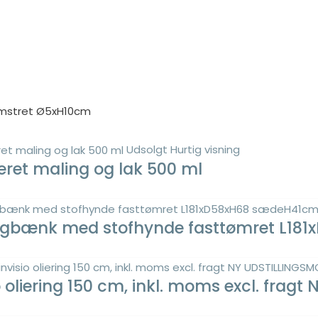
lomstret Ø5xH10cm
Udsolgt
Hurtig visning
seret maling og lak 500 ml
slagbænk med stofhynde fasttømret L1
oliering 150 cm, inkl. moms excl. frag