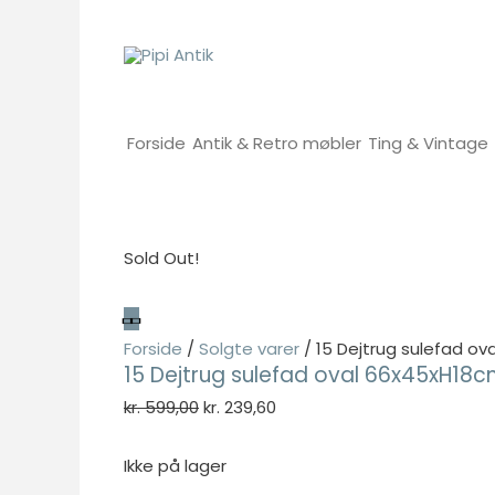
Gå
til
indholdet
Forside
Antik & Retro møbler
Ting & Vintage
Sold Out!
Forside
/
Solgte varer
/ 15 Dejtrug sulefad o
15 Dejtrug sulefad oval 66x45xH18
Den
Den
kr.
599,00
kr.
239,60
oprindelige
aktuelle
pris
pris
Ikke på lager