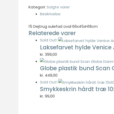
var:
er:
Kategori:
Solgte varer
kr. 599,00.
kr. 239,60.
Beskrivelse
Nødvendig
15 Dejtrug sulefad oval 66x45xH18cm
Nødvendige
Relaterede varer
cookies hjælper
Sold Out!
med at gøre en
Laksefarvet hylde Venice
hjemmeside
brugbar ved at
kr.
399,00
aktivere
grundlæggende
Globe plastik bund Scan
funktioner
kr.
449,00
såsom side-
Sold Out!
navigation og
Smykkeskrin hårdt træ 1
adgang til sikre
områder af
kr.
99,00
hjemmesiden.
Hjemmesiden
kan ikke