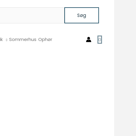
Søg
ik
Sommerhus
Ophør
0