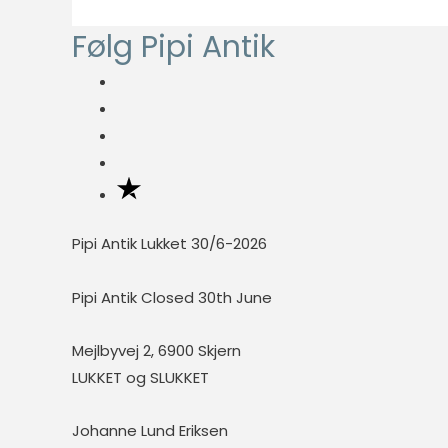
fungere
Følg Pipi Antik
ordentligt uden
disse cookies.
Statistisk
Statistisk
cookies
hjælper
webstedsejere
Pipi Antik Lukket 30/6-2026
med at forstå,
hvordan de
besøgende
Pipi Antik Closed 30th June
interagerer
med
Mejlbyvej 2, 6900 Skjern
hjemmesider
LUKKET og SLUKKET
ved at
indsamle og
rapportere
Johanne Lund Eriksen