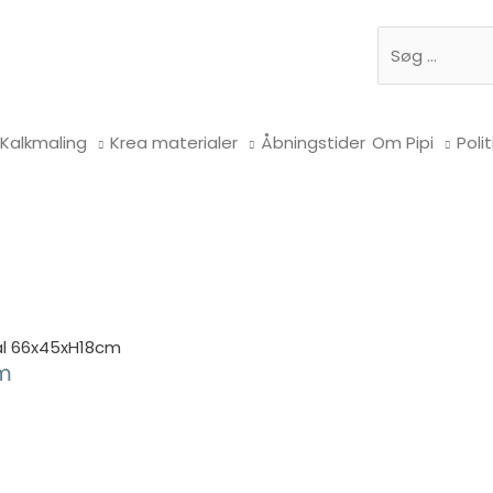
Søg
Kalkmaling
Krea materialer
Åbningstider
Om Pipi
Polit
val 66x45xH18cm
cm