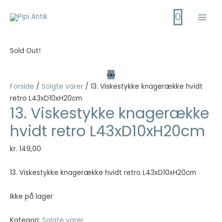
Gå
0
til
Main
indholdet
Men
Sold Out!
Forside
/
Solgte varer
/ 13. Viskestykke knagerække hvidt
retro L43xD10xH20cm
13. Viskestykke knagerække
hvidt retro L43xD10xH20cm
kr.
149,00
13. Viskestykke knagerække hvidt retro L43xD10xH20cm
Ikke på lager
Kategori:
Solgte varer