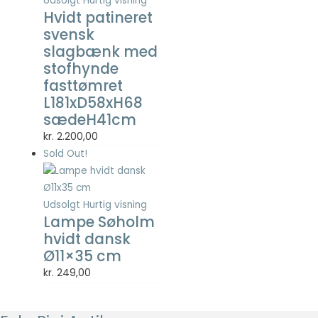
Udsolgt
Hurtig visning
Hvidt patineret
svensk
slagbænk med
stofhynde
fasttømret
L181xD58xH68
sædeH41cm
kr.
2.200,00
Sold Out!
Udsolgt
Hurtig visning
Lampe Søholm
hvidt dansk
Ø11×35 cm
kr.
249,00