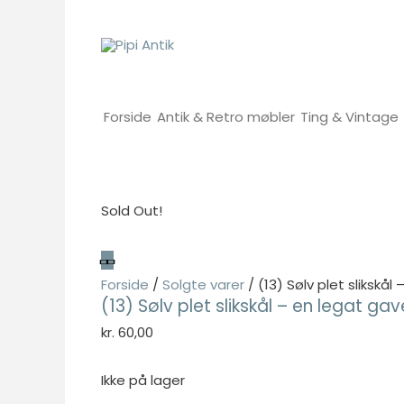
Gå
til
indholdet
Forside
Antik & Retro møbler
Ting & Vintage
Sold Out!
Forside
/
Solgte varer
/ (13) Sølv plet slikskål
(13) Sølv plet slikskål – en legat gav
kr.
60,00
Ikke på lager