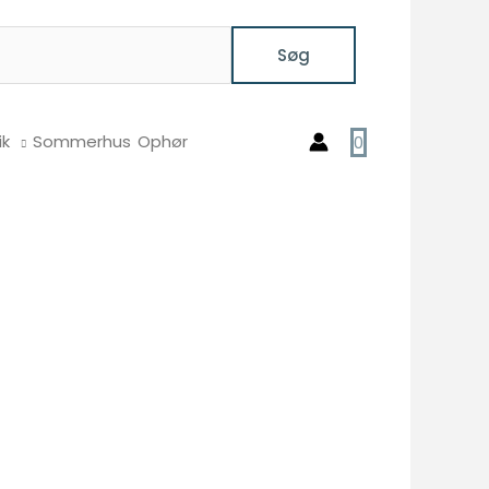
Søg
ik
Sommerhus
Ophør
0