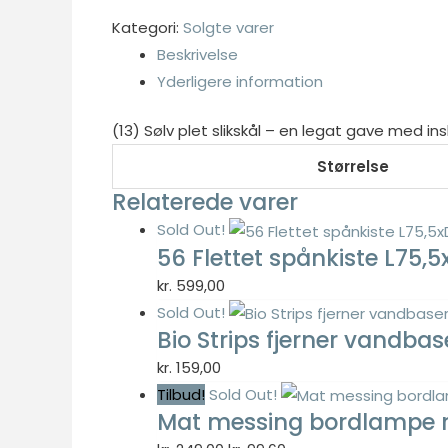
Kategori:
Solgte varer
Beskrivelse
Yderligere information
Nødvendig
Nødvendige
(13) Sølv plet slikskål – en legat gave med ins
cookies hjælper
med at gøre en
Størrelse
hjemmeside
Relaterede varer
brugbar ved at
Sold Out!
aktivere
56 Flettet spånkiste L75
grundlæggende
funktioner
kr.
599,00
såsom side-
Sold Out!
navigation og
Bio Strips fjerner vandba
adgang til sikre
kr.
159,00
områder af
hjemmesiden.
Tilbud!
Sold Out!
Hjemmesiden
Mat messing bordlampe 
kan ikke