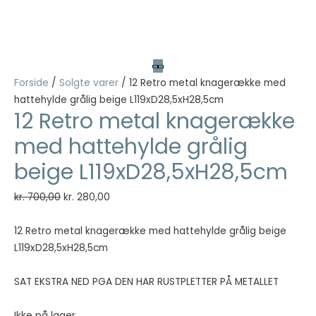
Forside
/
Solgte varer
/ 12 Retro metal knagerække med
hattehylde grålig beige L119xD28,5xH28,5cm
12 Retro metal knagerække
med hattehylde grålig
beige L119xD28,5xH28,5cm
Den
Den
kr.
700,00
kr.
280,00
oprindelige
aktuelle
pris
pris
12 Retro metal knagerække med hattehylde grålig beige
var:
er:
L119xD28,5xH28,5cm
kr. 700,00.
kr. 280,00.
SAT EKSTRA NED PGA DEN HAR RUSTPLETTER PÅ METALLET
Ikke på lager