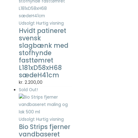
kr. 75,00.
kr. 30,00.
Udsolgt
Hurtig visning
Hvidt patineret
svensk
slagbænk med
stofhynde
fasttømret
L181xD58xH68
sædeH41cm
kr.
2.200,00
Sold Out!
Udsolgt
Hurtig visning
Bio Strips fjerner
vandbaseret