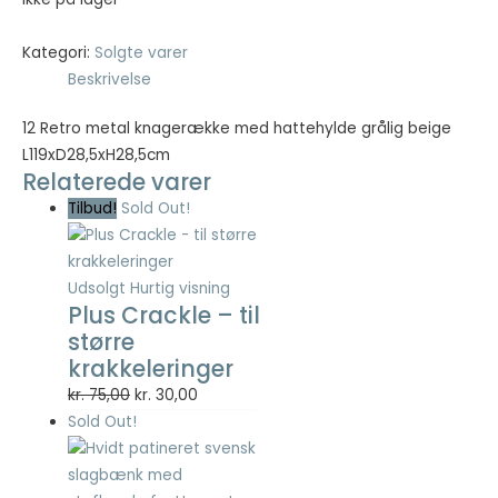
Kategori:
Solgte varer
Beskrivelse
12 Retro metal knagerække med hattehylde grålig beige
L119xD28,5xH28,5cm
Relaterede varer
Tilbud!
Sold Out!
Udsolgt
Hurtig visning
Plus Crackle – til
større
krakkeleringer
Den
Den
kr.
75,00
kr.
30,00
oprindelige
aktuelle
Sold Out!
pris
pris
var:
er: