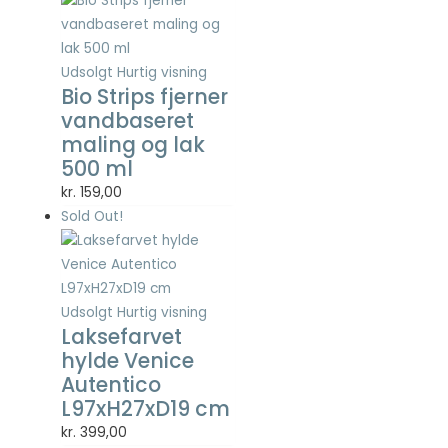
Statistisk
Statistisk
cookies
hjælper
Udsolgt
Hurtig visning
Bio Strips fjerner
webstedsejere
med at forstå,
vandbaseret
hvordan de
maling og lak
besøgende
500 ml
interagerer
med
kr.
159,00
hjemmesider
Sold Out!
ved at
indsamle og
rapportere
oplysninger
anonymt.
Udsolgt
Hurtig visning
Laksefarvet
hylde Venice
Autentico
Oplevelse
For at vores
L97xH27xD19 cm
hjemmeside
kr.
399,00
skal fungere