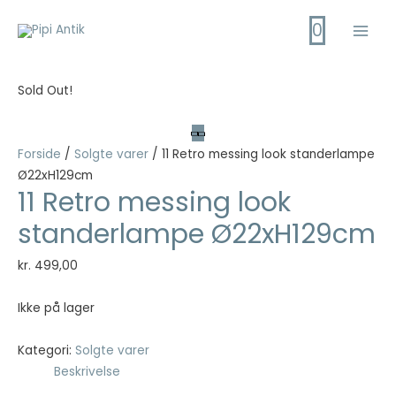
Gå
0
til
Main
indholdet
Men
Sold Out!
Forside
/
Solgte varer
/ 11 Retro messing look standerlampe
Ø22xH129cm
11 Retro messing look
standerlampe Ø22xH129cm
kr.
499,00
Ikke på lager
Kategori:
Solgte varer
Beskrivelse