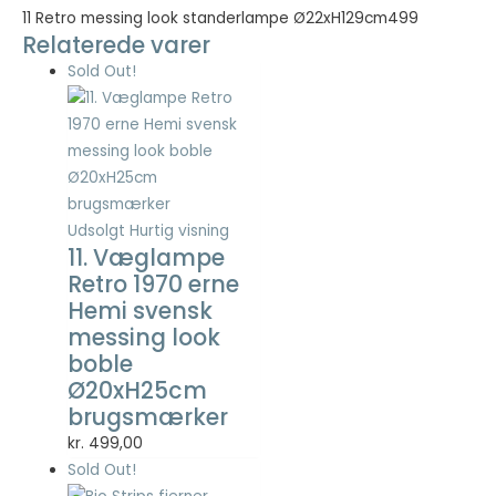
11 Retro messing look standerlampe Ø22xH129cm499
Relaterede varer
Nødvendig
Sold Out!
Nødvendige
cookies hjælper
med at gøre en
hjemmeside
brugbar ved at
aktivere
grundlæggende
Udsolgt
Hurtig visning
funktioner
11. Væglampe
såsom side-
navigation og
Retro 1970 erne
adgang til sikre
Hemi svensk
områder af
messing look
hjemmesiden.
boble
Hjemmesiden
Ø20xH25cm
kan ikke fungere
ordentligt uden
brugsmærker
disse cookies.
kr.
499,00
Sold Out!