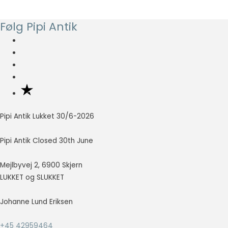
så godt som
muligt under
Følg Pipi Antik
dit besøg.
Hvis du
nægter disse
cookies,
forsvinder en
del
funktionalitet
fra
hjemmesiden.
Pipi Antik Lukket 30/6-2026
Pipi Antik Closed 30th June
Marketing
Marketing
cookies
Mejlbyvej 2, 6900 Skjern
bruges til at
LUKKET og SLUKKET
spore
besøgende
Johanne Lund Eriksen
på tværs af
websites.
Hensigten er
+45 42959464