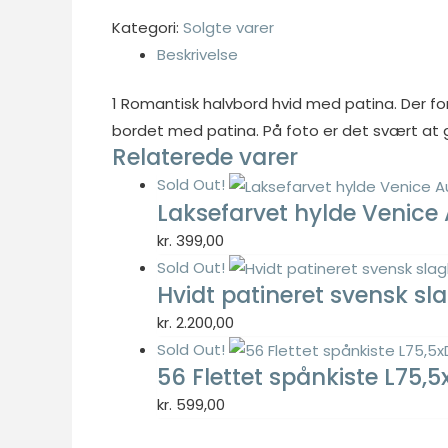
Kategori:
Solgte varer
Beskrivelse
Nødvendig
1 Romantisk halvbord hvid med patina. Der 
Nødvendige
bordet med patina. På foto er det svært at 
cookies hjælper
Relaterede varer
med at gøre en
Sold Out!
hjemmeside
Laksefarvet hylde Venice
brugbar ved at
aktivere
kr.
399,00
grundlæggende
Sold Out!
funktioner
Hvidt patineret svensk 
såsom side-
kr.
2.200,00
navigation og
adgang til sikre
Sold Out!
områder af
56 Flettet spånkiste L75
hjemmesiden.
kr.
599,00
Hjemmesiden
kan ikke