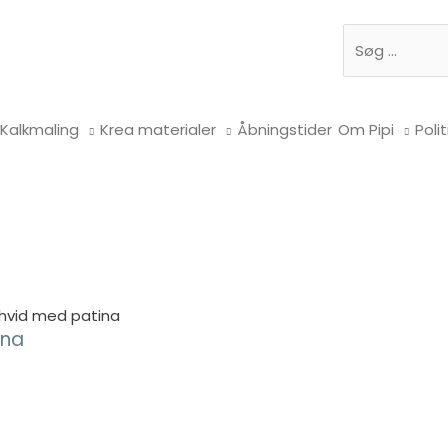
Søg
Kalkmaling
Krea materialer
Åbningstider
Om Pipi
Polit
 hvid med patina
ina