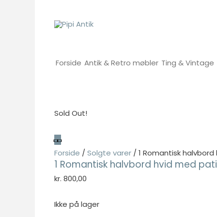
Gå
til
indholdet
Forside
Antik & Retro møbler
Ting & Vintage
Sold Out!
Forside
/
Solgte varer
/ 1 Romantisk halvbord
1 Romantisk halvbord hvid med pat
kr.
800,00
Ikke på lager