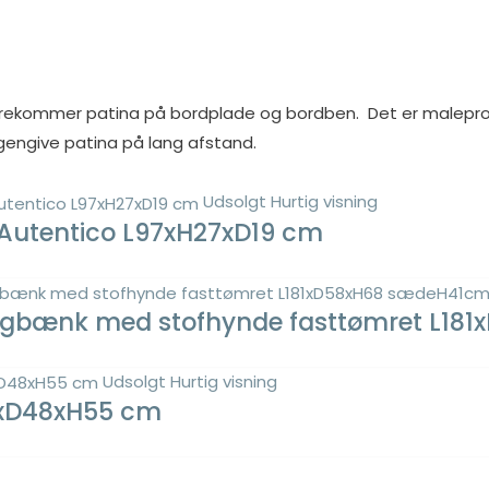
forekommer patina på bordplade og bordben. Det er malepro
gengive patina på lang afstand.
Udsolgt
Hurtig visning
 Autentico L97xH27xD19 cm
slagbænk med stofhynde fasttømret L1
Udsolgt
Hurtig visning
,5xD48xH55 cm