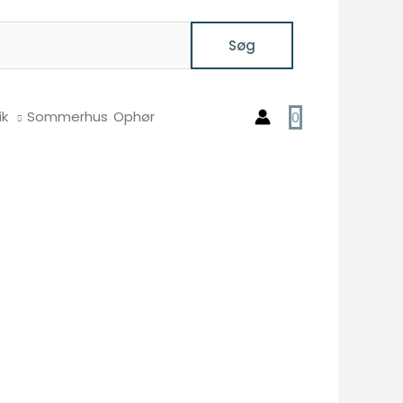
Søg
ik
Sommerhus
Ophør
0