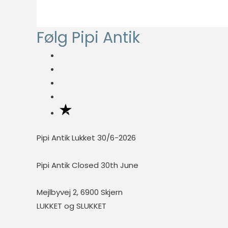
fungere
ordentligt uden
disse cookies.
Følg Pipi Antik
Statistisk
Statistisk
cookies
hjælper
webstedsejere
med at forstå,
hvordan de
Pipi Antik Lukket 30/6-2026
besøgende
interagerer
Pipi Antik Closed 30th June
med
hjemmesider
Mejlbyvej 2, 6900 Skjern
ved at
LUKKET og SLUKKET
indsamle og
rapportere